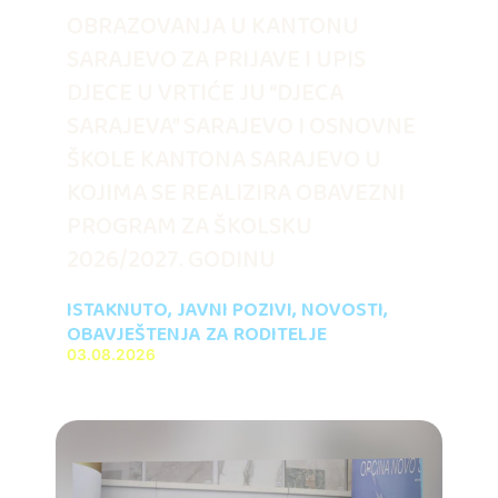
OBRAZOVANJA U KANTONU
SARAJEVO ZA PRIJAVE I UPIS
DJECE U VRTIĆE JU “DJECA
SARAJEVA” SARAJEVO I OSNOVNE
ŠKOLE KANTONA SARAJEVO U
KOJIMA SE REALIZIRA OBAVEZNI
PROGRAM ZA ŠKOLSKU
2026/2027. GODINU
ISTAKNUTO
,
JAVNI POZIVI
,
NOVOSTI
,
OBAVJEŠTENJA ZA RODITELJE
03.08.2026