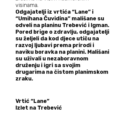
visinama.
Odgajatelji iz vrtića “Lane” i
“Umihana Čuvidina” mališane su
odveli na planinu Trebević i Igman.
Pored brige o zdravlju, odgajatelji
su željeli da kod djece utiču na
razvoj ljubavi prema prirodi i
naviku boravka na planini. Mališani
su
uživali u nezaboravnom
druženju i igri sa svojim
drugarima na čistom planimskom
zraku.
Vrtić “Lane”
Izlet na Trebević