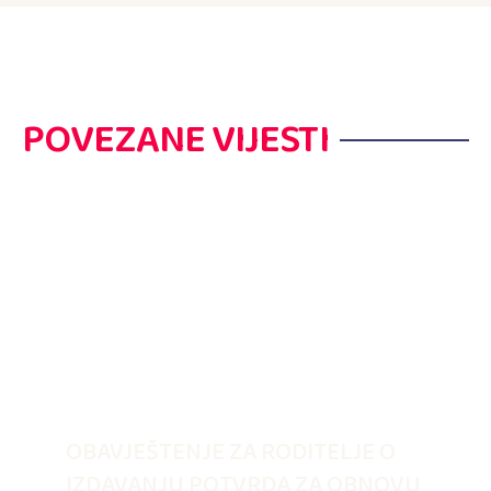
POVEZANE VIJESTI
OBAVJEŠTENJE ZA RODITELJE O
IZDAVANJU POTVRDA ZA OBNOVU