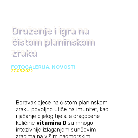
Druženje i igra na
čistom planinskom
zraku
FOTOGALERIJA
,
NOVOSTI
27.05.2022
Boravak djece na čistom planinskom
zraku
povoljno utiče na imunitet, kao
i
jačanje cijelog tijela, a dragocene
količine
vitamina D
su mnogo
intezivnije izlaganjem sunčevim
zracima na višim nadmorskim