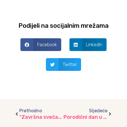
Podijeli na socijalnim mrežama
Facebook
LinkedIn
Twitter
Prev
Next
Prethodno
Sljedeće
“Završna svečanost u Putujućem vrtiću”
Porodični dan u vrtiću