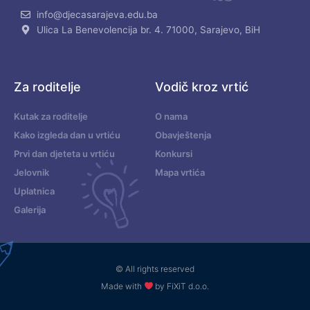
info@djecasarajeva.edu.ba
Ulica La Benevolencija br. 4. 71000, Sarajevo, BiH
Za roditelje
Vodič kroz vrtić
Kutak za roditelje
O nama
Kako izgleda dan u vrtiću
Obavještenja
Prvi dan djeteta u vrtiću
Konkursi
Jelovnik
Mapa vrtića
Uplatnica
Galerija
© All rights reserved
Made with
by FiXiT d.o.o.