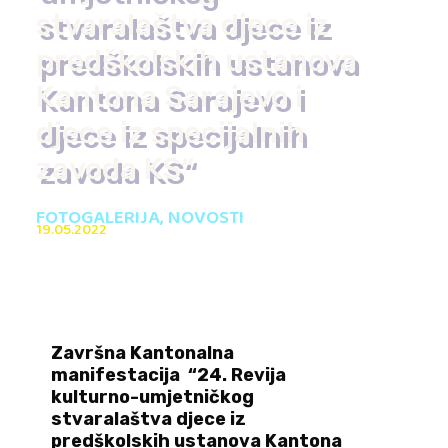
stvaralaštva djece iz
predškolskih ustanova
Kantona Sarajevo i
djece iz specijalnih
zavoda KS“
FOTOGALERIJA
,
NOVOSTI
19.05.2022
Završna Kantonalna
manifestacija “24. Revija
kulturno-umjetničkog
stvaralaštva djece iz
predškolskih ustanova Kantona