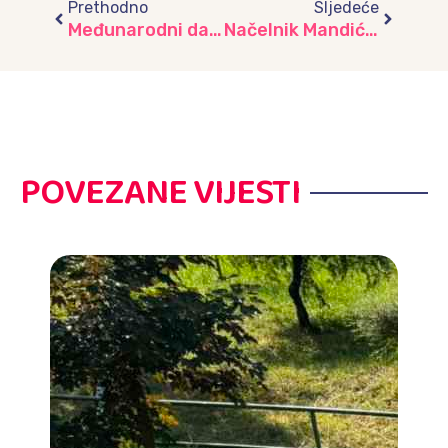
Prethodno
Sljedeće
Međunarodni dan muzeja obilježen posjetom Muzeju ratnog djetinjstva
Načelnik Mandić otvorio obnovljeni vrtić „Makovi“ – preuzeto sa centar.ba
POVEZANE VIJESTI