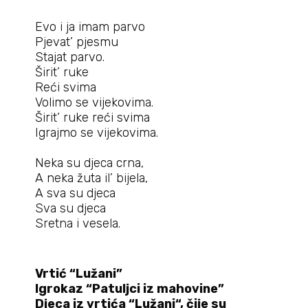
Evo i ja imam parvo
Pjevat’ pjesmu
Stajat parvo.
Širit’ ruke
Reći svima
Volimo se vijekovima.
Širit’ ruke reći svima
Igrajmo se vijekovima.
Neka su djeca crna,
A neka žuta il’ bijela,
A sva su djeca
Sva su djeca
Sretna i vesela.
Vrtić “Lužani”
Igrokaz “Patuljci iz mahovine”
Djeca iz vrtića “Lužani“, čije su