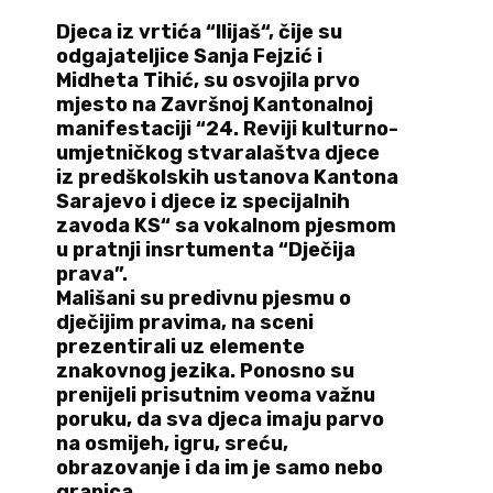
Djeca iz vrtića “Ilijaš“, čije su
odgajateljice
Sanja Fejzić i
Midheta Tihić, su osvojila
prvo
mjesto
na Završnoj Kantonalnoj
manifestaciji “24. Reviji kulturno-
umjetničkog stvaralaštva djece
iz predškolskih ustanova Kantona
Sarajevo i djece iz specijalnih
zavoda KS“ sa vokalnom pjesmom
u pratnji insrtumenta
“Dječija
prava”.
Mališani su predivnu pjesmu o
dječijim pravima, na sceni
prezentirali uz elemente
znakovnog jezika. Ponosno su
prenijeli prisutnim veoma važnu
poruku, da sva djeca imaju parvo
na osmijeh, igru, sreću,
obrazovanje i da im je samo nebo
granica.