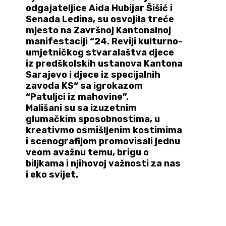
odgajateljice
Aida Hubijar Šišić i
Senada Ledina, su osvojila treće
mjesto na Završnoj Kantonalnoj
manifestaciji “24. Reviji kulturno-
umjetničkog stvaralaštva djece
iz predškolskih ustanova Kantona
Sarajevo i djece iz specijalnih
zavoda KS“ sa igrokazom
“Patuljci iz mahovine”.
Mališani su sa izuzetnim
glumačkim sposobnostima, u
kreativmo osmišljenim kostimima
i scenografijom promovisali jednu
veom avažnu temu, brigu o
biljkama i njihovoj važnosti za nas
i eko svijet.