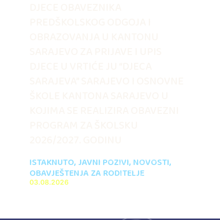
DJECE OBAVEZNIKA
PREDŠKOLSKOG ODGOJA I
OBRAZOVANJA U KANTONU
SARAJEVO ZA PRIJAVE I UPIS
DJECE U VRTIĆE JU “DJECA
SARAJEVA” SARAJEVO I OSNOVNE
ŠKOLE KANTONA SARAJEVO U
KOJIMA SE REALIZIRA OBAVEZNI
PROGRAM ZA ŠKOLSKU
2026/2027. GODINU
ISTAKNUTO
,
JAVNI POZIVI
,
NOVOSTI
,
OBAVJEŠTENJA ZA RODITELJE
03.08.2026