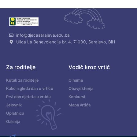
info@djecasarajeva.edu.ba
Ulica La Benevolencija br. 4. 71000, Sarajevo, BiH
Za roditelje
Vodič kroz vrtić
Kutak za roditelje
O nama
Kako izgleda dan u vrtiću
Obavještenja
Prvi dan djeteta u vrtiću
Konkursi
Jelovnik
Mapa vrtića
Uplatnica
Galerija