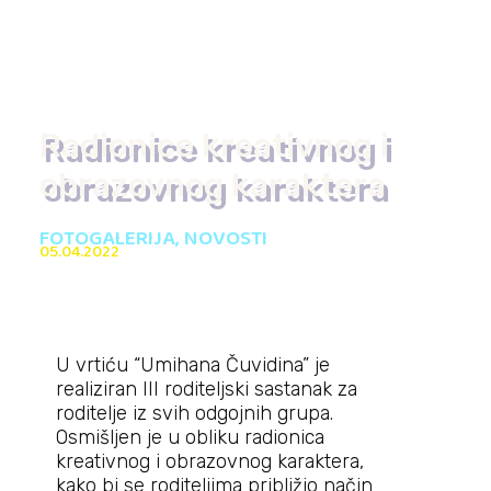
Radionice kreativnog i
obrazovnog karaktera
FOTOGALERIJA
,
NOVOSTI
05.04.2022
U vrtiću “Umihana Čuvidina” je
realiziran III roditeljski sastanak za
roditelje iz svih odgojnih grupa.
Osmišljen je u obliku radionica
kreativnog i obrazovnog karaktera,
kako bi se roditeljima približio način