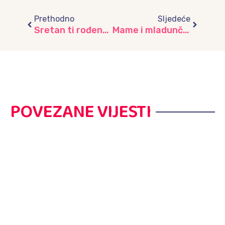
Prev
Next
Prethodno
Sljedeće
Sretan ti rođendan Grade moj!
Mame i mladunčad
POVEZANE VIJESTI