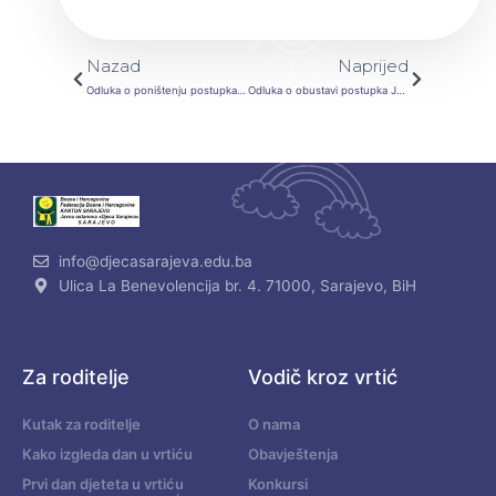
Prev
Next
Nazad
Naprijed
Odluka o poništenju postupka u otvorenom postupku JN „Nabavka hrane biljnog porijekla u JU „Djeca Sarajeva“ u 2022. godini
Odluka o obustavi postupka JN usluge popravki i održavanje vozila u JU „Djeca Sarajeva“
info@djecasarajeva.edu.ba
Ulica La Benevolencija br. 4. 71000, Sarajevo, BiH
Za roditelje
Vodič kroz vrtić
Kutak za roditelje
O nama
Kako izgleda dan u vrtiću
Obavještenja
Prvi dan djeteta u vrtiću
Konkursi