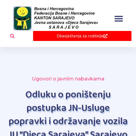
Skip
to
content
Obavještenja za roditelje
Ugovori o javnim nabavkama
Odluku o poništenju
postupka JN-Usluge
popravki i održavanje vozila
JU “Djeca Sarajeva” Sarajevo