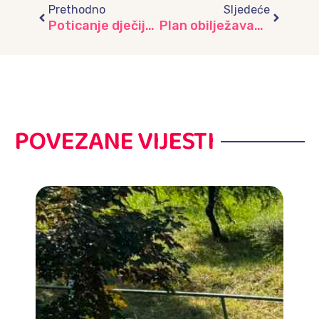
Prethodno
Sljedeće
Poticanje dječije ljubavi i brige prema životinjama posjetom ZOO vrta “Pionirska dolina”
Plan obilježavanja Dana državnosti Bosne i Hercegovine 25.11.2021. godine u JU “Djeca Sarajeva”, Sarajevo
POVEZANE VIJESTI