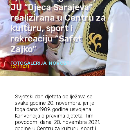
JU “Djeca Sarajeva”
realizirana u Centru za
kulturu, sport i
rekreaciju “Safet
Zajko”
FOTOGALERIJA
,
NOVOSTI
22.11.2021
Svjetski dan djeteta obilježava se
svake godine 20. novembra, jer je
toga dana 1989. godine usvojena
Konvencija o pravima djeteta. Tim
povodom dana, 20. novembra 2021.
godine u Centru za kulturu, sport i