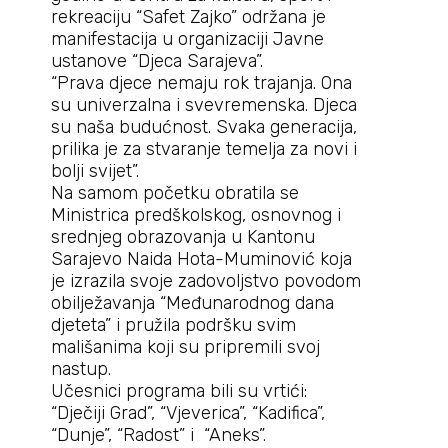
rekreaciju “Safet Zajko” održana je
manifestacija u organizaciji Javne
ustanove “Djeca Sarajeva”.
“Prava djece nemaju rok trajanja. Ona
su univerzalna i svevremenska. Djeca
su naša budućnost. Svaka generacija,
prilika je za stvaranje temelja za novi i
bolji svijet”.
Na samom početku obratila se
Ministrica predškolskog, osnovnog i
srednjeg obrazovanja u Kantonu
Sarajevo Naida Hota-Muminović koja
je izrazila svoje zadovoljstvo povodom
obilježavanja “Međunarodnog dana
djeteta” i pružila podršku svim
mališanima koji su pripremili svoj
nastup.
Učesnici programa bili su vrtići:
“Dječiji Grad”, “Vjeverica”, “Kadifica”,
“Dunje”, “Radost” i “Aneks”.