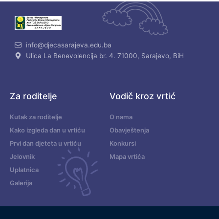
info@djecasarajeva.edu.ba
Ulica La Benevolencija br. 4. 71000, Sarajevo, BiH
Za roditelje
Vodič kroz vrtić
Kutak za roditelje
O nama
Kako izgleda dan u vrtiću
Obavještenja
Prvi dan djeteta u vrtiću
Konkursi
Jelovnik
Mapa vrtića
Uplatnica
Galerija