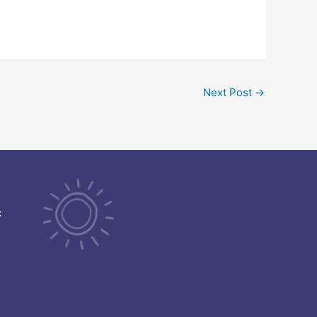
Next Post
→
ć