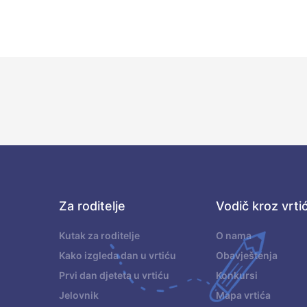
Za roditelje
Vodič kroz vrti
.
Kutak za roditelje
O nama
Kako izgleda dan u vrtiću
Obavještenja
Prvi dan djeteta u vrtiću
Konkursi
Jelovnik
Mapa vrtića