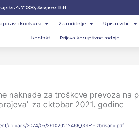
ija br. 4. 71000, Sarajevo, BiH
i pozivi i konkursi
Za roditelje
Upis u vrtić
Kontakt
Prijava koruptivne radnje
ane naknade za troškove prevoza na p
arajeva” za oktobar 2021. godine
tent/uploads/2024/05/291020212466_001-1-izbrisano.pdf