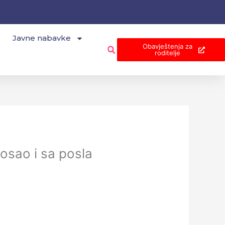
Javne nabavke
Obavještenja za
roditelje
osao i sa posla