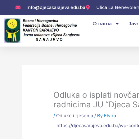
Skip
info@djecasarajeva.edu.ba
Ulica La Benevolenc
to
content
O nama
Javn
Odluka o isplati novč
radnicima JU “Djeca S
/
Odluke i rjesenja
/ By
Elvira
https://djecasarajeva.edu.ba/wp-con