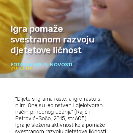
Igra pomaže
svestranom razvoju
djetetove ličnost
FOTOGALERIJA
,
NOVOSTI
21.06.2021
“Dijete s igrama raste, a igre rastu s
njim. One su jedinstven i djelotvoran
način prirodnog učenja” (Rajić i
Petrović-Sočo, 2015, str.605).
Igra je složena aktivnost koja pomaže
svestranom razvoju djetetove ličnosti.