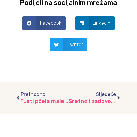
Podijeli na socijalnim mrežama
Facebook
LinkedIn
Twitter
Prev
Next
Prethodno
Sljedeće
“Leti pčela malena”
Sretno i zadovoljno dijete