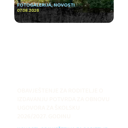
FOTOGALERIJA
,
NOVOSTI
07.08.2026
OBAVJEŠTENJE ZA RODITELJE O
IZDAVANJU POTVRDA ZA OBNOVU
UGOVORA ZA ŠKOLSKU
2026/2027. GODINU