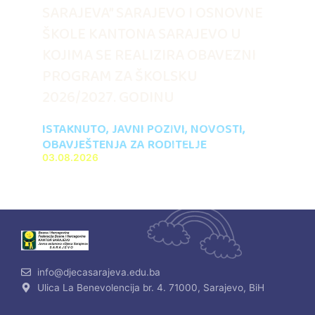
SARAJEVA” SARAJEVO I OSNOVNE
ŠKOLE KANTONA SARAJEVO U
KOJIMA SE REALIZIRA OBAVEZNI
PROGRAM ZA ŠKOLSKU
2026/2027. GODINU
ISTAKNUTO
,
JAVNI POZIVI
,
NOVOSTI
,
OBAVJEŠTENJA ZA RODITELJE
03.08.2026
info@djecasarajeva.edu.ba
Ulica La Benevolencija br. 4. 71000, Sarajevo, BiH