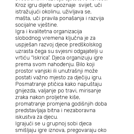
Kroz igru dijete upoznaje svijet, uči
istražujući okolinu, uživljava se,
mašta, uči pravila ponašanja i razvija
socijalne vještine.
Igra i kvalitetna organizacija
slobodnog vremena ključna je za
uspješan razvoj djece predškolskog
uzrasta čega su svjesni odgajatelji u
vrtiću “Iskrica”. Djeca organizuju igre
prema svom nahođenju. Bilo koji
prostor vanjski ili unutrašnji može
postati važno mjesto za dječiju igru.
Posmatranje ptičica kako napuštaju
gnijezda, valjanje po travi, mirisanje
zraka nakon proljetne kiše,
promatranje promjena godišnjih doba
predstavljaja bitna i nezaboravna
iskustva za djecu.
Igrajući se u grupnoj sobi djeca
smišljaju igre iznova, pregovaraju oko