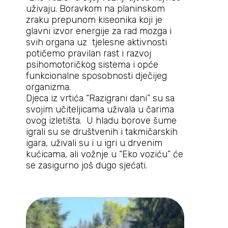
uživaju. Boravkom na planinskom
zraku prepunom kiseonika koji je
glavni izvor energije za rad mozga i
svih organa uz tjelesne aktivnosti
potičemo pravilan rast i razvoj
psihomotoričkog sistema i opće
funkcionalne sposobnosti dječijeg
organizma.
Djeca iz vrtića “Razigrani dani” su sa
svojim učiteljicama uživala u čarima
ovog izletišta. U hladu borove šume
igrali su se društvenih i takmičarskih
igara, uživali su i u igri u drvenim
kućicama, ali vožnje u “Eko voziću” će
se zasigurno još dugo sjećati.