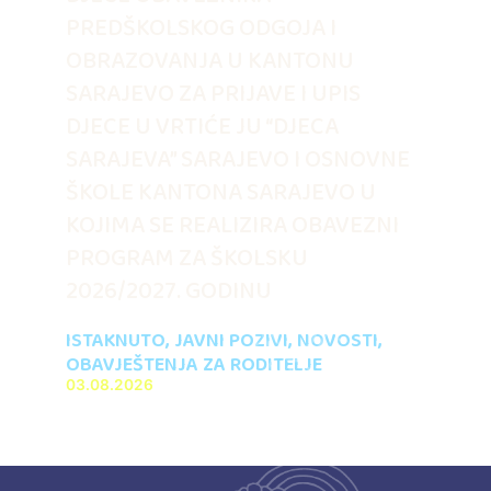
PREDŠKOLSKOG ODGOJA I
OBRAZOVANJA U KANTONU
SARAJEVO ZA PRIJAVE I UPIS
DJECE U VRTIĆE JU “DJECA
SARAJEVA” SARAJEVO I OSNOVNE
ŠKOLE KANTONA SARAJEVO U
KOJIMA SE REALIZIRA OBAVEZNI
PROGRAM ZA ŠKOLSKU
2026/2027. GODINU
ISTAKNUTO
,
JAVNI POZIVI
,
NOVOSTI
,
OBAVJEŠTENJA ZA RODITELJE
03.08.2026