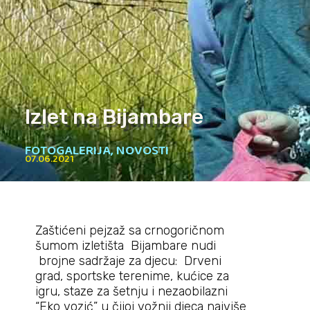
Izlet na Bijambare
FOTOGALERIJA
,
NOVOSTI
07.06.2021
Zaštićeni pejzaž sa crnogoričnom
šumom izletišta Bijambare nudi
brojne sadržaje za djecu: Drveni
grad, sportske terenime, kućice za
igru, staze za šetnju i nezaobilazni
“Eko vozić” u čijoj vožnji djeca najviše