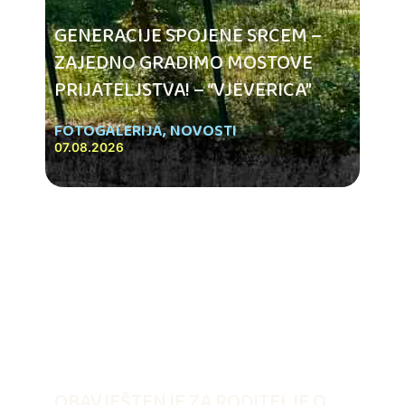
GENERACIJE SPOJENE SRCEM –
ZAJEDNO GRADIMO MOSTOVE
PRIJATELJSTVA! – “VJEVERICA”
FOTOGALERIJA
,
NOVOSTI
07.08.2026
OBAVJEŠTENJE ZA RODITELJE O