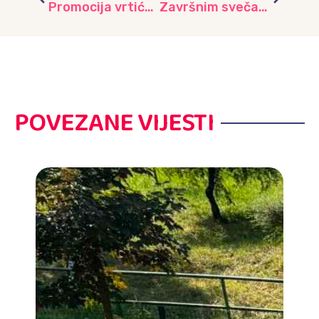
Promocija vrtića JU “Djeca Sarajeva”
Završnim svečanostima ispraćena generacija budućih školaraca III dio
POVEZANE VIJESTI