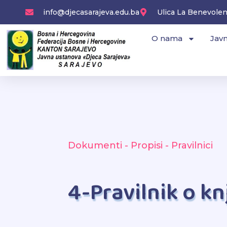
Skip
info@djecasarajeva.edu.ba
Ulica La Benevolenc
to
content
O nama
Javn
Dokumenti - Propisi - Pravilnici
4-Pravilnik o k