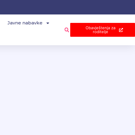
Javne nabavke
Obavještenja za
roditelje