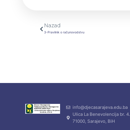
Prev
Nazad
3-Pravilnik o računovodstvu
info@djecasarajeva.edu.ba
Ulica La Benevolencija br. 4
71000, Sarajevo, BiH