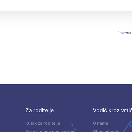
Poslovnik
Za roditelje
Vodič kroz vrti
.
Kutak za roditelje
O nama
Kako izgleda dan u vrtiću
Obavještenja