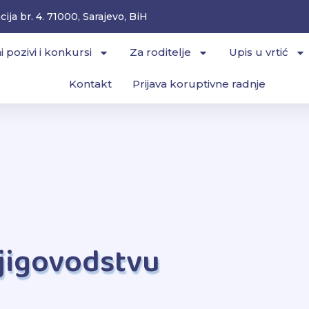
ija br. 4. 71000, Sarajevo, BiH
i pozivi i konkursi
Za roditelje
Upis u vrtić
Kontakt
Prijava koruptivne radnje
njigovodstvu