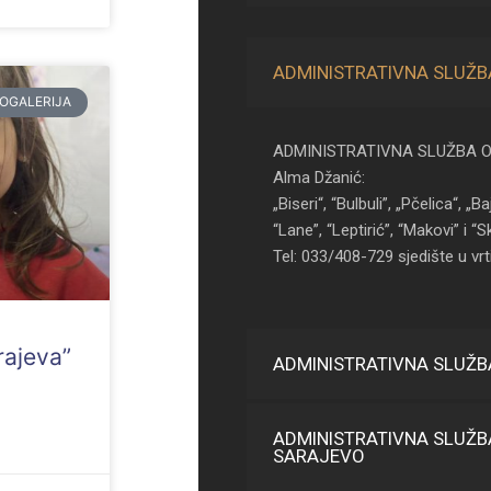
ADMINISTRATIVNA SLUŽB
OGALERIJA
ADMINISTRATIVNA SLUŽBA O
Alma Džanić:
„Biseri“, “Bulbuli”, „Pčelica“, „Ba
“Lane”, “Leptirić”, “Makovi” i “S
Tel: 033/408-729 sjedište u vrt
rajeva”
ADMINISTRATIVNA SLUŽB
ADMINISTRATIVNA SLUŽB
SARAJEVO