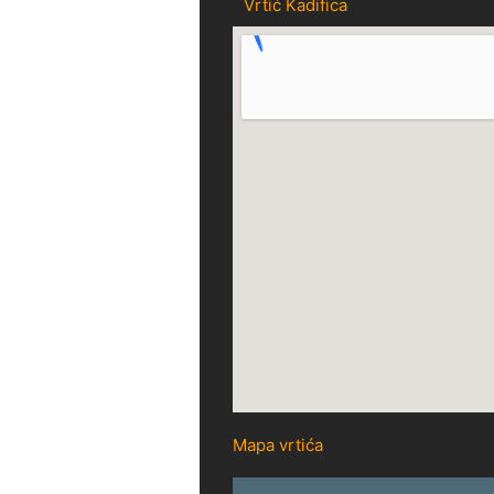
Vrtić Kadifica
Mapa vrtića