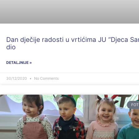
Dan dječije radosti u vrtićima JU “Djeca Sar
dio
DETALJNIJE »
30/12/2020
No Comments
FOT