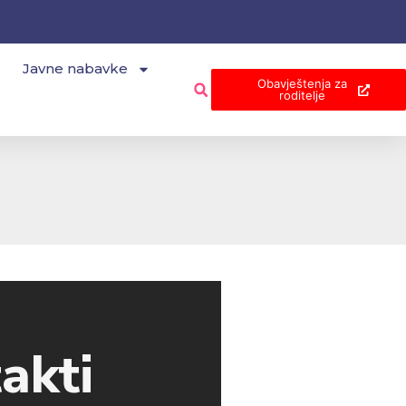
Javne nabavke
Obavještenja za
roditelje
akti