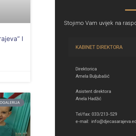
Stojimo Vam uvijek na rasp
ajeva” I
KABINET DIREKTORA
Direktorica
Amela Buljubašić
Asistent direktora
Anela Hadžić
OGALERIJA
Tel/fax: 033/213-529
e-mail: info@djecasarajeva.e