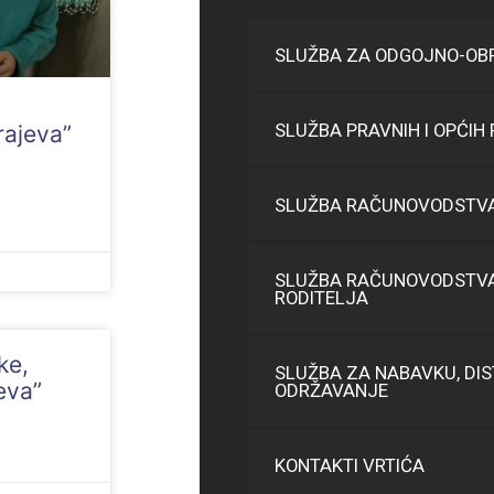
SLUŽBA ZA ODGOJNO-OB
SLUŽBA PRAVNIH I OPĆIH
rajeva”
SLUŽBA RAČUNOVODSTVA 
SLUŽBA RAČUNOVODSTVA
RODITELJA
ke,
SLUŽBA ZA NABAVKU, DIS
eva”
ODRŽAVANJE
KONTAKTI VRTIĆA