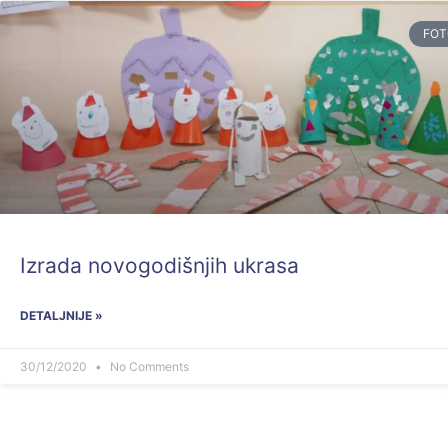
FOT
Izrada novogodišnjih ukrasa
DETALJNIJE »
30/12/2020
No Comments