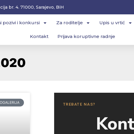
ija br. 4. 71000, Sarajevo, BiH
i pozivi i konkursi
Za roditelje
Upis u vrtić
Kontakt
Prijava koruptivne radnje
2020
OGALERIJA
TREBATE NAS?
Kont