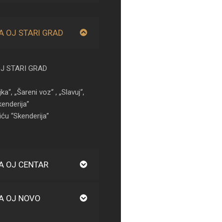
A OJ STARI GRAD
J STARI GRAD
jka“, „Šareni voz“ , „Slavuj“,
kenderija”
iću “Skenderija”
A OJ CENTAR
A OJ NOVO