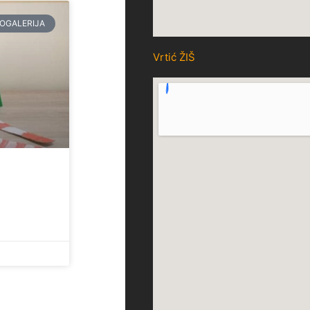
OGALERIJA
Vrtić ŽIŠ