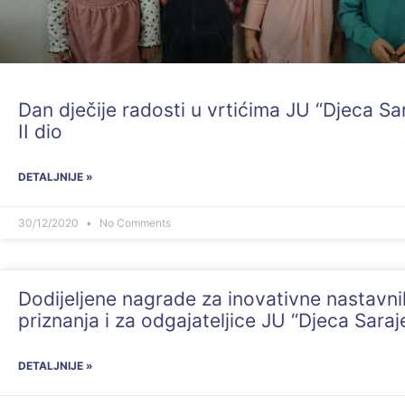
Dan dječije radosti u vrtićima JU “Djeca Sa
II dio
DETALJNIJE »
30/12/2020
No Comments
Dodijeljene nagrade za inovativne nastavni
priznanja i za odgajateljice JU “Djeca Saraj
DETALJNIJE »