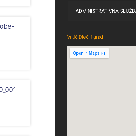
ADMINISTRATIVNA SLUŽB
Robe-
Vrtić Dječiji grad
49_001