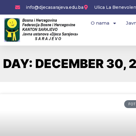
Skip
info@djecasarajeva.edu.ba
Ulica La Benevolenc
to
content
O nama
Javn
DAY: DECEMBER 30, 
FOT