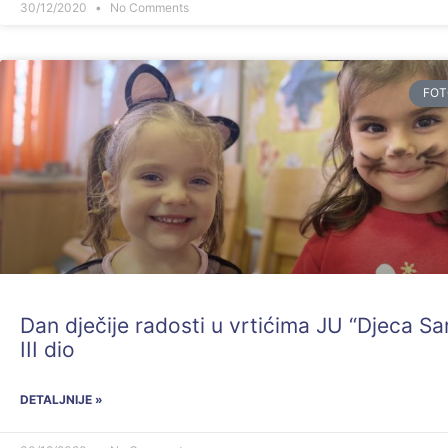
30/12/2020
No Comments
FOT
Dan dječije radosti u vrtićima JU “Djeca Sa
III dio
DETALJNIJE »