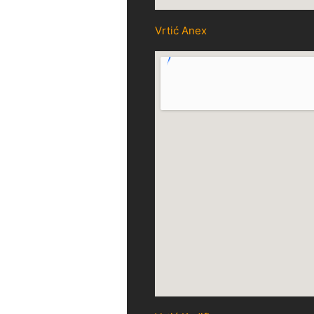
Vrtić Anex