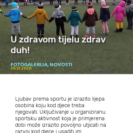
U zdravom tijelu zdrav
duh!
FOTOGALERIJA
,
NOVOSTI
25.12.2020
Ljubav prema sportu je izrazito lijepa
osobina koju kod djece treba
njegovati. Uključivanje u organiziranu
sportsku aktivnost koja je primjerena
dobi može izrazito povoljno utjicati na
razvoj kod djece i usaditi im