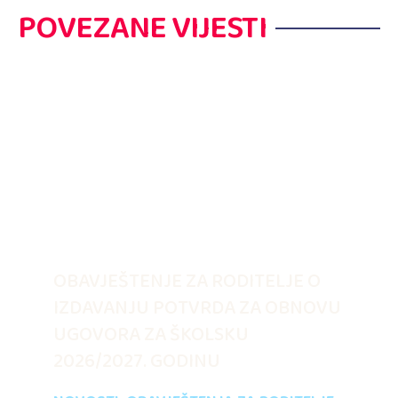
POVEZANE VIJESTI
OBAVJEŠTENJE ZA RODITELJE O
IZDAVANJU POTVRDA ZA OBNOVU
UGOVORA ZA ŠKOLSKU
2026/2027. GODINU