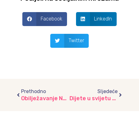
Facebook
LinkedIn
Twitter
Prev
Next
Prethodno
Sljedeće
Obilježavanje Nove godine prema Kalendaru rada za školsku 2020/2021. godinu po organizacionim jedinicama JU „Djeca Sarajeva“
Dijete u svijetu bajki