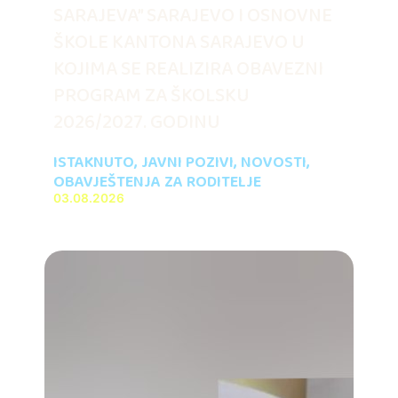
SARAJEVA” SARAJEVO I OSNOVNE
ŠKOLE KANTONA SARAJEVO U
KOJIMA SE REALIZIRA OBAVEZNI
PROGRAM ZA ŠKOLSKU
2026/2027. GODINU
ISTAKNUTO
,
JAVNI POZIVI
,
NOVOSTI
,
OBAVJEŠTENJA ZA RODITELJE
03.08.2026