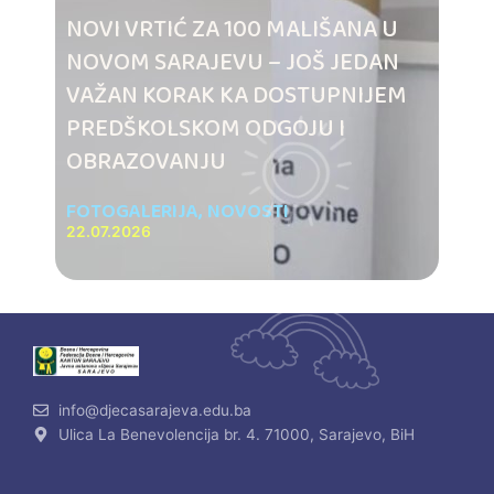
NOVI VRTIĆ ZA 100 MALIŠANA U
NOVOM SARAJEVU – JOŠ JEDAN
VAŽAN KORAK KA DOSTUPNIJEM
PREDŠKOLSKOM ODGOJU I
OBRAZOVANJU
FOTOGALERIJA
,
NOVOSTI
22.07.2026
info@djecasarajeva.edu.ba
Ulica La Benevolencija br. 4. 71000, Sarajevo, BiH