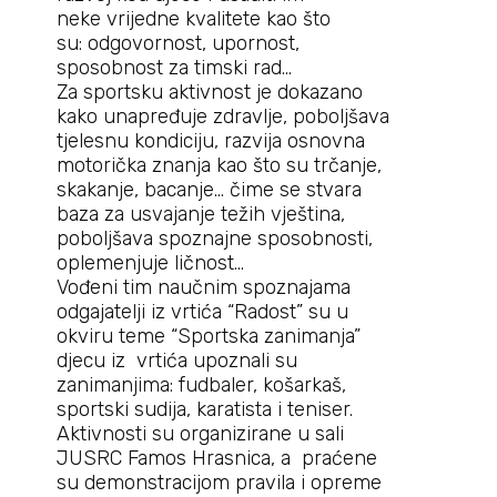
neke vrijedne kvalitete kao što
su: odgovornost, upornost,
sposobnost za timski rad…
Za sportsku aktivnost je dokazano
kako unapređuje zdravlje, poboljšava
tjelesnu kondiciju, razvija osnovna
motorička znanja kao što su trčanje,
skakanje, bacanje… čime se stvara
baza za usvajanje težih vještina,
poboljšava spoznajne sposobnosti,
oplemenjuje ličnost…
Vođeni tim naučnim spoznajama
odgajatelji iz vrtića “Radost” su u
okviru teme “Sportska zanimanja”
djecu iz vrtića upoznali su
zanimanjima: fudbaler, košarkaš,
sportski sudija, karatista i teniser.
Aktivnosti su organizirane u sali
JUSRC Famos Hrasnica, a praćene
su demonstracijom pravila i opreme