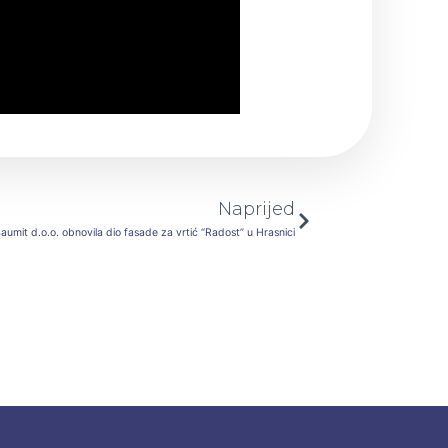
Next
Naprijed
umit d.o.o. obnovila dio fasade za vrtić “Radost” u Hrasnici