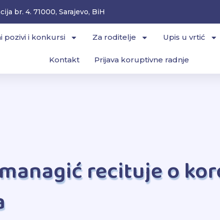
ija br. 4. 71000, Sarajevo, BiH
i pozivi i konkursi
Za roditelje
Upis u vrtić
Kontakt
Prijava koruptivne radnje
managić recituje o koro
a