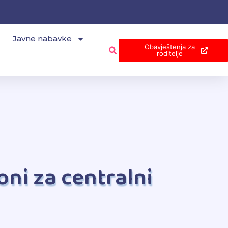
Javne nabavke
Obavještenja za
roditelje
ni za centralni