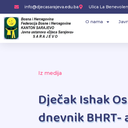
Skip
info@djecasarajeva.edu.ba
Ulica La Benevolenc
to
content
O nama
Javn
Iz medija
Dječak Ishak Os
dnevnik BHRT- 