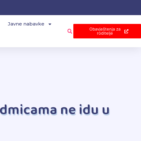
Javne nabavke
Obavještenja za
roditelje
edmicama ne idu u