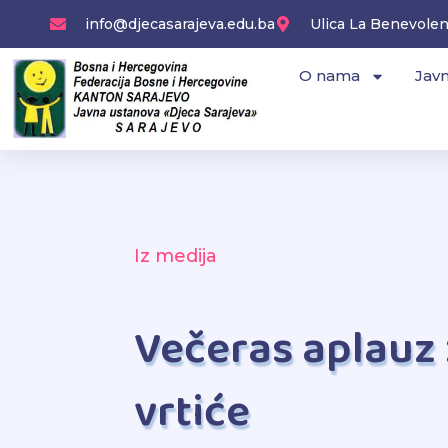
Skip
info@djecasarajeva.edu.ba
Ulica La Benevolenc
to
content
O nama
Javn
Iz medija
Večeras aplauz 
vrtiće