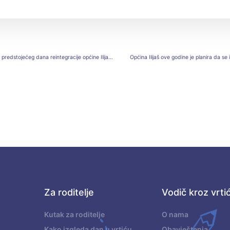
Mališani iz vrtića „ilijaš“ posjetili su ju ksc i radio ilijaš povodom predstojećeg dana reintegracije općine Ilijaši dana nezavisnosti BiH
Općina Ilijaš ove godine je planira da se
Za roditelje
Vodič kroz vrti
.
Kutak za roditelje
O nama
Kako izgleda dan u vrtiću
Obavještenja