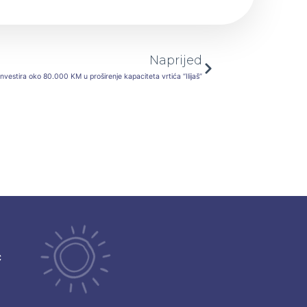
Next
Naprijed
 investira oko 80.000 KM u proširenje kapaciteta vrtića “Ilijaš”
ć