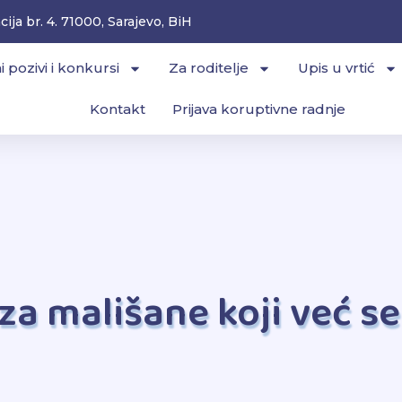
ija br. 4. 71000, Sarajevo, BiH
i pozivi i konkursi
Za roditelje
Upis u vrtić
Kontakt
Prijava koruptivne radnje
za mališane koji već s