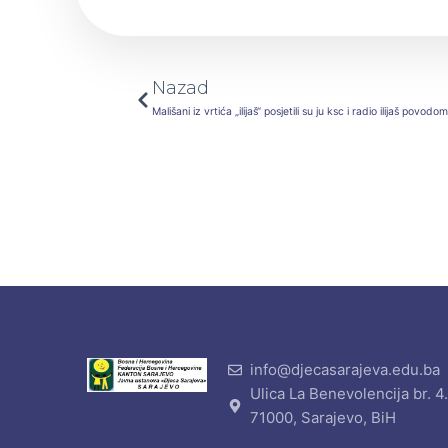
Prev
Nazad
info@djecasarajeva.edu.ba
Ulica La Benevolencija br. 4
71000, Sarajevo, BiH