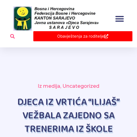
Skip
to
content
Obavještenja za roditelje
Iz medija
,
Uncategorized
DJECA IZ VRTIĆA “ILIJAŠ”
VEŽBALA ZAJEDNO SA
TRENERIMA IZ ŠKOLE