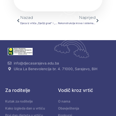
Prev
Next
Nazad
Naprijed
Djeca iz vrtića „Dječiji grad“ i „Slavuj“ su učestvovali u programu povodom otvaranja odjeljenja pedijatrije opće bolnice „pri. dr. Abdulah Nakaš“ u Sarajevu
Rekonstrukcija krova i sistema grijanja u vrtiću „Biseri“
info@djecasarajeva.edu.ba
Ulica La Benevolencija br. 4. 71000, Sarajevo, BiH
Za roditelje
Vodič kroz vrtić
Kutak za roditelje
O nama
Kako izgleda dan u vrtiću
Obavještenja
Prvi dan djeteta u vrtiću
Konkursi