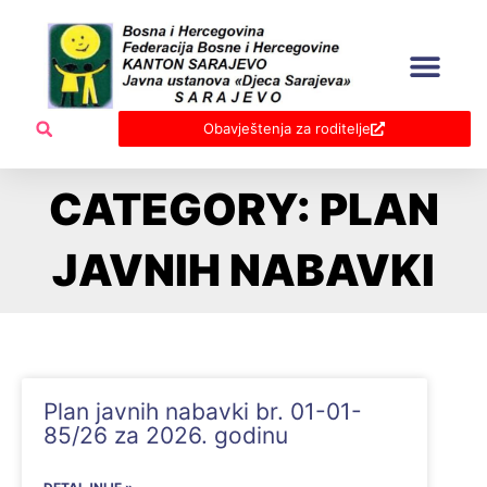
Skip
to
content
Obavještenja za roditelje
CATEGORY: PLAN
JAVNIH NABAVKI
Page
Page
Page
Plan javnih nabavki br. 01-01-
85/26 za 2026. godinu