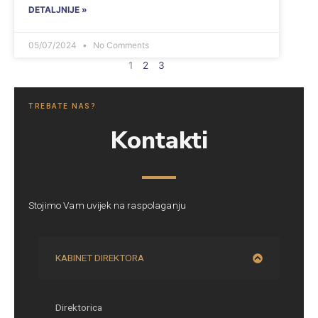
DETALJNIJE »
05/07/2024
No Comments
1
2
3
TREBATE NAS?
Kontakti
Stojimo Vam uvijek na raspolaganju
KABINET DIREKTORA
Direktorica