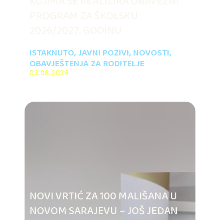
KOJIMA SE REALIZIRA OBAVEZNI
PROGRAM ZA ŠKOLSKU
2026/2027. GODINU
ISTAKNUTO
,
JAVNI POZIVI
,
NOVOSTI
,
OBAVJEŠTENJA ZA RODITELJE
03.08.2026
NOVI VRTIĆ ZA 100 MALIŠANA U
NOVOM SARAJEVU – JOŠ JEDAN