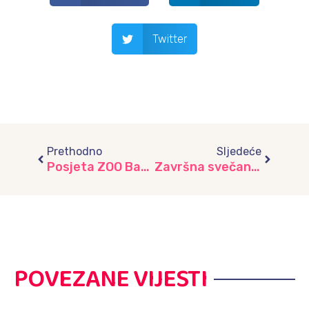
Twitter
Prev
Next
Prethodno
Sljedeće
Posjeta ZOO Bamby – Dan ispunjen učenjem i igrom, vrtić „Žubor“
Završna svečanost “Ljubav nas spaja”, vrtić “Zeko”
POVEZANE VIJESTI