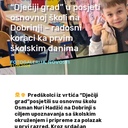
“Dječiji grad” u posjeti
osnovnoj školi na
Dobrinji – radosni
koraci ka prvim
školskim danima
FOTOGALERIJA
,
NOVOSTI
21.05.2026
Predškolci iz vrtića “Dječiji
grad”posjetili su osnovnu školu
Osman Nuri Hadžić na Dobrinji s
ciljem upoznavanja sa školskim
okruženjem i pripreme za polazak
u prvi razred. Kroz srdačan