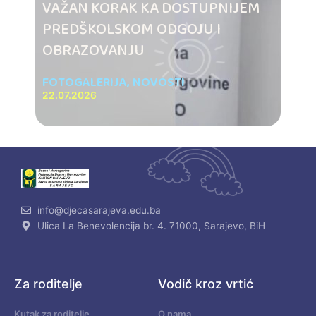
VAŽAN KORAK KA DOSTUPNIJEM
PREDŠKOLSKOM ODGOJU I
OBRAZOVANJU
FOTOGALERIJA
,
NOVOSTI
22.07.2026
info@djecasarajeva.edu.ba
Ulica La Benevolencija br. 4. 71000, Sarajevo, BiH
Za roditelje
Vodič kroz vrtić
Kutak za roditelje
O nama