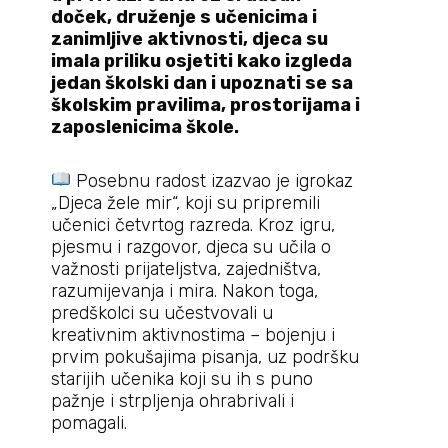
doček, druženje s učenicima i
zanimljive aktivnosti, djeca su
imala priliku osjetiti kako izgleda
jedan školski dan i upoznati se sa
školskim pravilima, prostorijama i
zaposlenicima škole.
Posebnu radost izazvao je igrokaz
„Djeca žele mir“, koji su pripremili
učenici četvrtog razreda. Kroz igru,
pjesmu i razgovor, djeca su učila o
važnosti prijateljstva, zajedništva,
razumijevanja i mira. Nakon toga,
predškolci su učestvovali u
kreativnim aktivnostima – bojenju i
prvim pokušajima pisanja, uz podršku
starijih učenika koji su ih s puno
pažnje i strpljenja ohrabrivali i
pomagali.