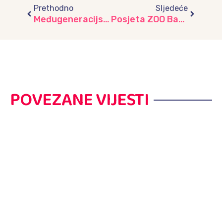
Prethodno
Sljedeće
Međugeneracijsko druženje puno ljubavi i zajedništva, vrtić “Lužani”
Posjeta ZOO Bamby – Dan ispunjen učenjem i igrom, vrtić „Žubor“
POVEZANE VIJESTI