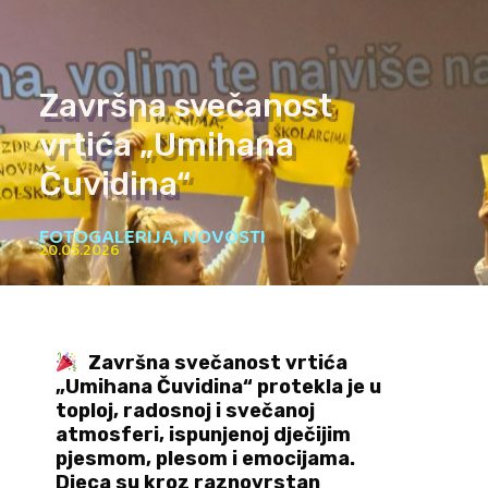
Završna svečanost
vrtića „Umihana
Čuvidina“
FOTOGALERIJA
,
NOVOSTI
20.05.2026
Završna svečanost vrtića
„Umihana Čuvidina“ protekla je u
toploj, radosnoj i svečanoj
atmosferi, ispunjenoj dječijim
pjesmom, plesom i emocijama.
Djeca su kroz raznovrstan