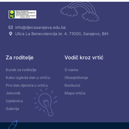
info@djecasarajeva.edu.ba
Ulica La Benevolencija br. 4. 71000, Sarajevo, BiH
Za roditelje
Vodič kroz vrtić
Kutak za roditelje
O nama
Kako izgleda dan u vrtiću
Obavještenja
Prvi dan djeteta u vrtiću
Konkursi
Jelovnik
Mapa vrtića
Uplatnica
Galerija