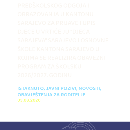
PREDŠKOLSKOG ODGOJA I
OBRAZOVANJA U KANTONU
SARAJEVO ZA PRIJAVE I UPIS
DJECE U VRTIĆE JU “DJECA
SARAJEVA” SARAJEVO I OSNOVNE
ŠKOLE KANTONA SARAJEVO U
KOJIMA SE REALIZIRA OBAVEZNI
PROGRAM ZA ŠKOLSKU
2026/2027. GODINU
ISTAKNUTO
,
JAVNI POZIVI
,
NOVOSTI
,
OBAVJEŠTENJA ZA RODITELJE
03.08.2026