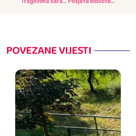
Tragovima sarajevskih vidika od Vijećnice do Trebevića, predškolci iz Obaveznog programa
Posjeta biblioteci i druženje u prirodi, vrtić “Bulbuli”
POVEZANE VIJESTI