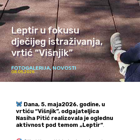
Leptir u fokusu
dječijeg istraživanja,
vrtić “Višnjik”
FOTOGALERIJA
,
NOVOSTI
08.05.2026
Dana, 5. maja2026. godine, u
vrtiću “Višnjik”, odgajateljica
Nasiha Pitić realizovala je oglednu
aktivnost pod temom
„Leptir“
.