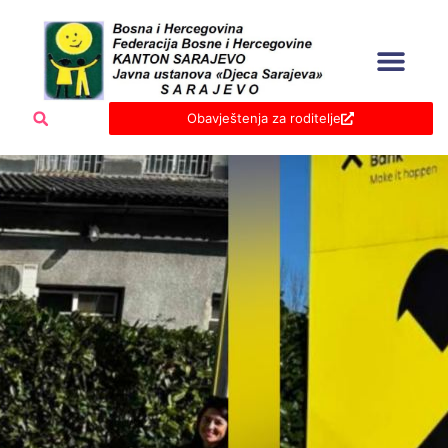
Skip
to
content
Obavještenja za roditelje