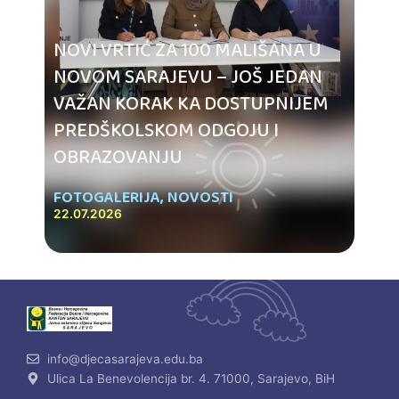
NOVI VRTIĆ ZA 100 MALIŠANA U
NOVOM SARAJEVU – JOŠ JEDAN
VAŽAN KORAK KA DOSTUPNIJEM
PREDŠKOLSKOM ODGOJU I
OBRAZOVANJU
FOTOGALERIJA
,
NOVOSTI
22.07.2026
info@djecasarajeva.edu.ba
Ulica La Benevolencija br. 4. 71000, Sarajevo, BiH