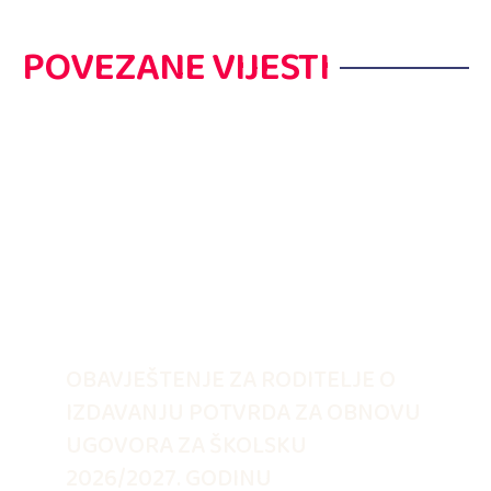
POVEZANE VIJESTI
OBAVJEŠTENJE ZA RODITELJE O
IZDAVANJU POTVRDA ZA OBNOVU
UGOVORA ZA ŠKOLSKU
2026/2027. GODINU