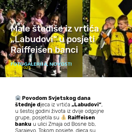
Male štediše iz vrtića
„Labudovi“ u posjeti
Raiffeisen banci
FOTOGALERIJA
,
NOVOSTI
03.11.2025
Povodom Svjetskog dana
štednje d
jeca iz vrtića
„Labudovi“
,
u šestoj godini života iz dvije odgojne
grupe, posjetila su
Raiffeisen
banku
u ulici Zmaja od Bosne bb,
Sarajevo. Tokom posjete, djeca su