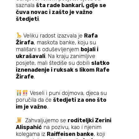
saznala
šta rade bankari, gdje se
čuva novac i zašto je važno
štedjeti
.
Veliku radost izazvala je
Rafa
Žirafa
, maskota banke, koju su
mališani s oduševljenjem
bojali i
ukrašavali
. Na kraju zanimljive
posjete, mali štediše su dobili
slatko
iznenađenje i ruksak s likom Rafe
Žirafe
.
Veseli i puni dojmova, djeca su
poručila da će
štedjeti za ono što
im je važno
.
Zahvaljujemo se
roditeljki Zerini
Alispahić
na pozivu, kao i njenim
kolegama iz
Raiffeisen banke
, koji