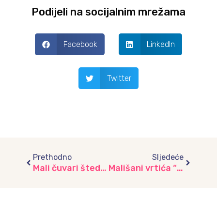
Podijeli na socijalnim mrežama
Facebook
LinkedIn
Twitter
Prev
Next
Prethodno
Sljedeće
Mali čuvari štednje iz vrtića “Dječiji grad” u posjeti ASA banci
Mališani vrtića “Bulbuli” obilježili Međunarodni dan štednje kroz igru i maštu