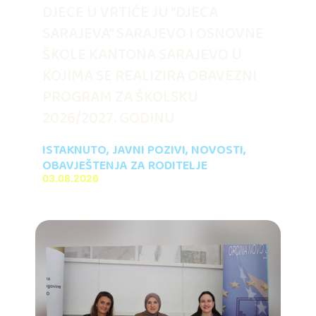
DJECE U VRTIĆE JU “DJECA
SARAJEVA” SARAJEVO I OSNOVNE
ŠKOLE KANTONA SARAJEVO U
KOJIMA SE REALIZIRA OBAVEZNI
PROGRAM ZA ŠKOLSKU
2026/2027. GODINU
ISTAKNUTO
,
JAVNI POZIVI
,
NOVOSTI
,
OBAVJEŠTENJA ZA RODITELJE
03.08.2026