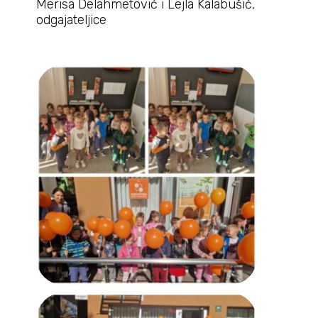
Merisa Delahmetović i Lejla Kalabušić,
odgajateljice