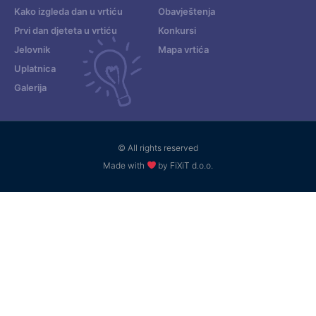
Kako izgleda dan u vrtiću
Obavještenja
Prvi dan djeteta u vrtiću
Konkursi
Jelovnik
Mapa vrtića
Uplatnica
Galerija
© All rights reserved
Made with
by FiXiT d.o.o.