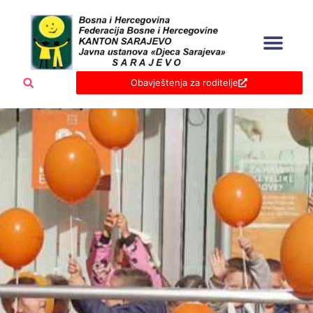
Skip
to
content
Obavještenja za roditelje