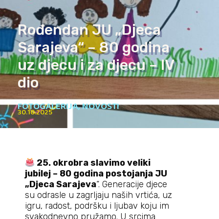
Rođendan JU „Djeca
Sarajeva“ – 80 godina
uz djecu i za djecu – IV
dio
FOTOGALERIJA
,
NOVOSTI
30.10.2025
25. okrobra slavimo veliki
jubilej – 80 godina postojanja JU
„Djeca Sarajeva
“. Generacije djece
su odrasle u zagrljaju naših vrtića, uz
igru, radost, podršku i ljubav koju im
svakodnevno pružamo. U srcima