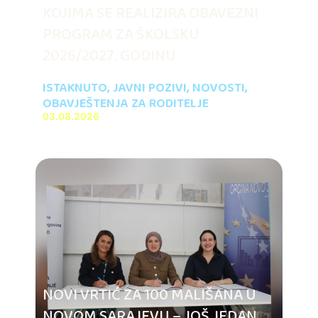
KOJIMA SE REALIZIRA OBAVEZNI
PROGRAM ZA ŠKOLSKU
2026/2027. GODINU
ISTAKNUTO
,
JAVNI POZIVI
,
NOVOSTI
,
OBAVJEŠTENJA ZA RODITELJE
03.08.2026
NOVI VRTIĆ ZA 100 MALIŠANA U
NOVOM SARAJEVU – JOŠ JEDAN