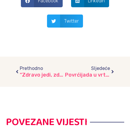
Facebook
LinkedIn
Twitter
Prev
Next
Prethodno
Sljedeće
“Zdravo jedi, zdravo rasti”: Program razvoja zdravih prehrambenih navika u vrtiću “Ilijaš”
Povrćijada u vrtiću “Radost” – zajedničkim snagama do zdravih navika
POVEZANE VIJESTI