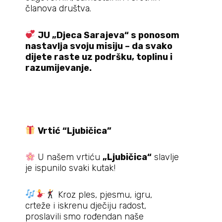
članova društva.
JU „Djeca Sarajeva“ s ponosom
nastavlja svoju misiju – da svako
dijete raste uz podršku, toplinu i
razumijevanje.
Vrtić “
Ljubi
č
ica”
U našem vrtiću
„Ljubi
č
ica“
slavlje
je ispunilo svaki kutak!
Kroz ples, pjesmu, igru,
crteže i iskrenu dječiju radost,
proslavili smo rođendan naše