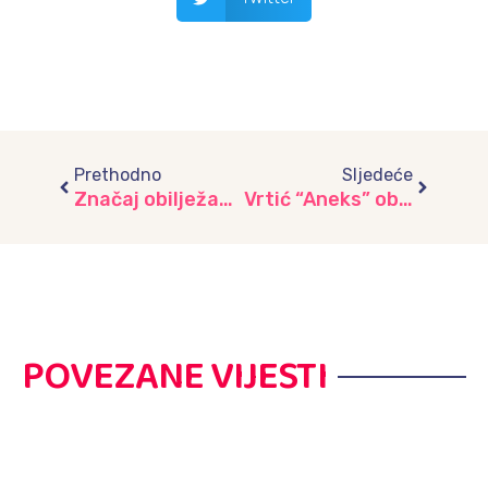
Prev
Next
Prethodno
Sljedeće
Značaj obilježavanja Svjetskog dana jabuke s roditeljima u vrtiću “Ljubičica”
Vrtić “Aneks” obilježio Dan jabuke humanitarnom akcijom
POVEZANE VIJESTI