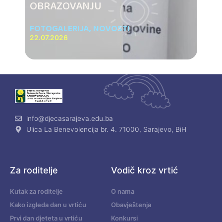
OBRAZOVANJU
FOTOGALERIJA
,
NOVOSTI
22.07.2026
info@djecasarajeva.edu.ba
Ulica La Benevolencija br. 4. 71000, Sarajevo, BiH
Za roditelje
Vodič kroz vrtić
Kutak za roditelje
O nama
Kako izgleda dan u vrtiću
Obavještenja
Prvi dan djeteta u vrtiću
Konkursi