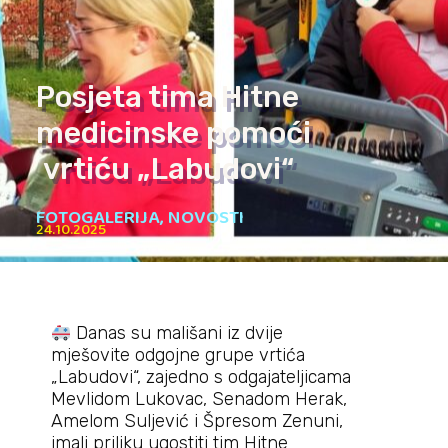
Posjeta tima Hitne
medicinske pomoći
vrtiću „Labudovi“
FOTOGALERIJA
,
NOVOSTI
24.10.2025
Danas su mališani iz dvije
mješovite odgojne grupe vrtića
„Labudovi“, zajedno s odgajateljicama
Mevlidom Lukovac, Senadom Herak,
Amelom Suljević i Špresom Zenuni,
imali priliku ugostiti tim Hitne