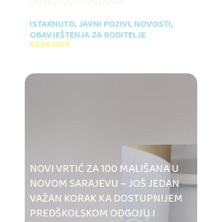
2026/2027. GODINU
ISTAKNUTO
,
JAVNI POZIVI
,
NOVOSTI
,
OBAVJEŠTENJA ZA RODITELJE
03.08.2026
NOVI VRTIĆ ZA 100 MALIŠANA U
NOVOM SARAJEVU – JOŠ JEDAN
VAŽAN KORAK KA DOSTUPNIJEM
PREDŠKOLSKOM ODGOJU I