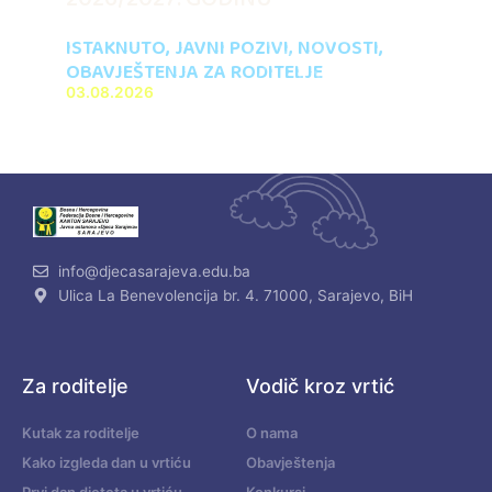
ISTAKNUTO
,
JAVNI POZIVI
,
NOVOSTI
,
OBAVJEŠTENJA ZA RODITELJE
03.08.2026
info@djecasarajeva.edu.ba
Ulica La Benevolencija br. 4. 71000, Sarajevo, BiH
Za roditelje
Vodič kroz vrtić
Kutak za roditelje
O nama
Kako izgleda dan u vrtiću
Obavještenja
Prvi dan djeteta u vrtiću
Konkursi