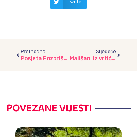
Twitter
Prev
Next
Prethodno
Sljedeće
Posjeta Pozorištu mladih – čarolija scene za najmlađe, vrtić “Dječiji grad”
Mališani iz vrtića “Ilijaš” uče o važnosti čistih ruku
POVEZANE VIJESTI