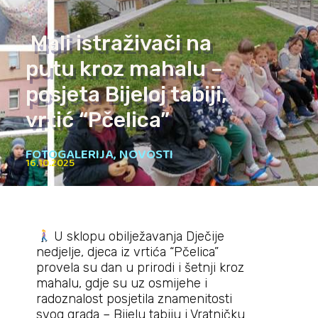
Mali istraživači na
putu kroz mahalu –
posjeta Bijeloj tabiji,
vrtić “Pčelica”
FOTOGALERIJA
,
NOVOSTI
16.10.2025
U sklopu obilježavanja Dječije
nedjelje, djeca iz vrtića “Pčelica”
provela su dan u prirodi i šetnji kroz
mahalu, gdje su uz osmijehe i
radoznalost posjetila znamenitosti
svog grada – Bijelu tabiju i Vratničku