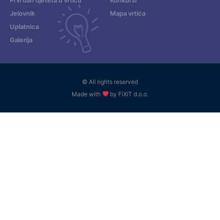
Jelovnik
Mapa vrtića
Uplatnica
Galerija
© All rights reserved
Made with
by FiXiT d.o.o.