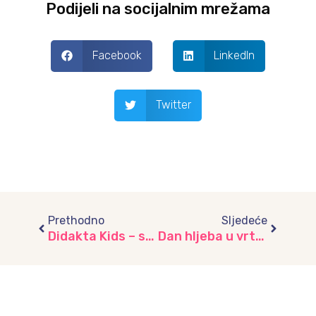
Podijeli na socijalnim mrežama
Facebook
LinkedIn
Twitter
Prev
Next
Prethodno
Sljedeće
Didakta Kids – svijet mašte, igre i podrške djeci, vrtić “Srećica”
Dan hljeba u vrtiću „Zeko“