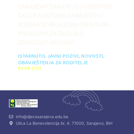
SARAJEVA” SARAJEVO I OSNOVNE
ŠKOLE KANTONA SARAJEVO U
KOJIMA SE REALIZIRA OBAVEZNI
PROGRAM ZA ŠKOLSKU
2026/2027. GODINU
ISTAKNUTO
,
JAVNI POZIVI
,
NOVOSTI
,
OBAVJEŠTENJA ZA RODITELJE
03.08.2026
info@djecasarajeva.edu.ba
Ulica La Benevolencija br. 4. 71000, Sarajevo, BiH