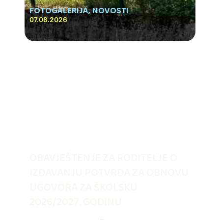
FOTOGALERIJA
,
NOVOSTI
07.08.2026
OBAVJEŠTENJE ZA RODITELJE O
IZDAVANJU POTVRDA ZA OBNOVU
UGOVORA ZA ŠKOLSKU
2026/2027. GODINU