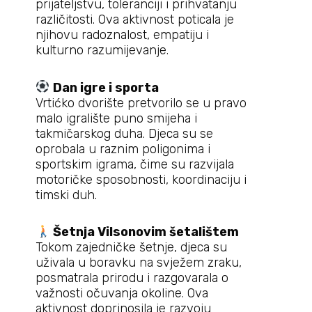
prijateljstvu, toleranciji i prihvatanju
različitosti. Ova aktivnost poticala je
njihovu radoznalost, empatiju i
kulturno razumijevanje.
Dan igre i sporta
Vrtićko dvorište pretvorilo se u pravo
malo igralište puno smijeha i
takmičarskog duha. Djeca su se
oprobala u raznim poligonima i
sportskim igrama, čime su razvijala
motoričke sposobnosti, koordinaciju i
timski duh.
Šetnja Vilsonovim šetalištem
Tokom zajedničke šetnje, djeca su
uživala u boravku na svježem zraku,
posmatrala prirodu i razgovarala o
važnosti očuvanja okoline. Ova
aktivnost doprinosila je razvoju