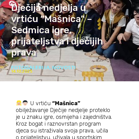
Dječija nedjelja u
vrtiću “Mašnica” –
Sedmica igre,
prijateljstva i dječijih
prava
FOTOGALERIJA
,
NOVOSTI
14.10.2025
U vrtiću
“Mašnica”
obilježavanje Dječije nedjelje proteklo
je u znaku igre, osmijeha i zajedništva.
Kroz bogat i raznovrstan program
djeca su istraživala svoja prava, učila
o prijateljstvu, uživala u sportskim