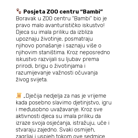
Posjeta ZOO centru “Bambi”
Boravak u ZOO centru “Bambi” bio je
pravo malo avanturističko iskustvo!
Djeca su imala priliku da izbliza
upoznaju životinje, posmatraju
njihovo ponašanje i saznaju više o
njihovim staništima. Kroz neposredno
iskustvo razvijali su ljubav prema
prirodi, brigu o životinjama i
razumijevanje važnosti očuvanja
živog svijeta.
„Dječija nedjelja za nas je vrijeme
kada posebno slavimo djetinjstvo, igru
i međusobno uvažavanje. Kroz sve
aktivnosti djeca su imala priliku da
izraze svoja osjećanja, istražuju, uče i
stvaraju zajedno. Svaki osmijeh,
zagrljaj i uspjeh tokom ove sedmice