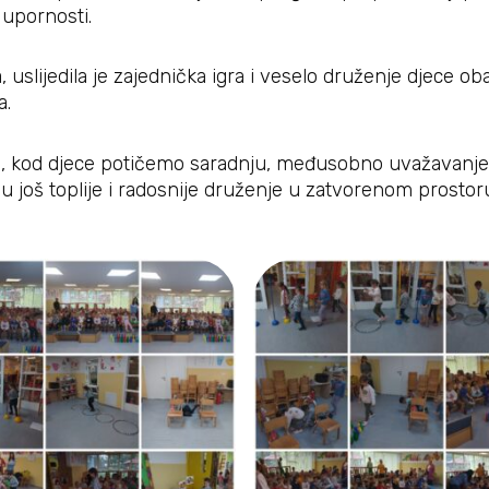
 upornosti.
lijedila je zajednička igra i veselo druženje djece oba 
a.
 kod djece potičemo saradnju, međusobno uvažavanje i r
 u još toplije i radosnije druženje u zatvorenom prostoru