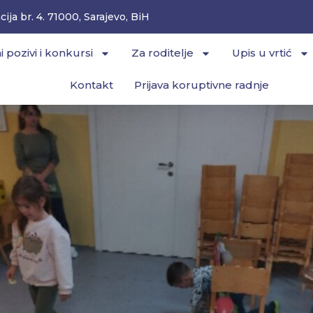
ija br. 4. 71000, Sarajevo, BiH
i pozivi i konkursi
Za roditelje
Upis u vrtić
Kontakt
Prijava koruptivne radnje