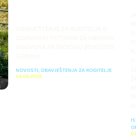
J
R
OBAVJEŠTENJE ZA RODITELJE O
O
IZDAVANJU POTVRDA ZA OBNOVU
O
UGOVORA ZA ŠKOLSKU 2026/2027.
K
GODINU
U
S
NOVOSTI
,
OBAVJEŠTENJA ZA RODITELJE
04.08.2026
Š
K
P
G
I
O
0