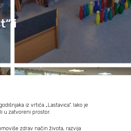
t“ i
dišnjaka iz vrtića „Lastavica“. Iako je
i u zatvoreni prostor.
oviše zdrav način života, razvija