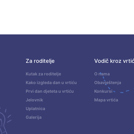
Za roditelje
Vodič kroz vrti
.
Kutak za roditelje
O nama
Kako izgleda dan u vrtiću
Obavještenja
Prvi dan djeteta u vrtiću
Konkursi
Jelovnik
Mapa vrtića
Uplatnica
Galerija