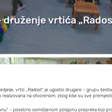
 druženje vrtića „Rados
djelje, vrtić „Radost“ je ugostio drugare – grupu šestogo
ti realizovana na otvorenom, zbog kiše su sve premjestil
onu“ – posebno osmišljenom poligonu prepreka koji prom