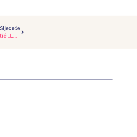
Next
Sljedeće
Radost dječijeg stvaralaštva u KSC Ilidža, vrtić „Lužani“