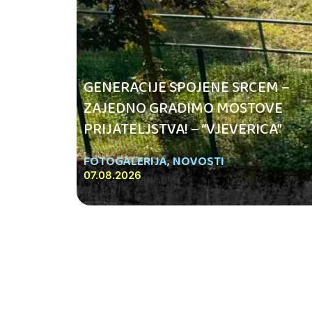
GENERACIJE SPOJENE SRCEM –
ZAJEDNO GRADIMO MOSTOVE
PRIJATELJSTVA! – “VJEVERICA”
FOTOGALERIJA
,
NOVOSTI
07.08.2026