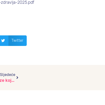
zdravlja-2025.pdf
Twitter
Next
Sljedeće
Radionica prijateljstva – srcem stvaramo veze koje traju, vrtić “Dječiji grad”