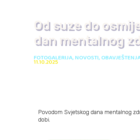
Od suze do osmije
dan mentalnog zd
FOTOGALERIJA
,
NOVOSTI
,
OBAVJEŠTENJA
11.10.2025
Povodom Svjetskog dana mentalnog zdravl
dobi.