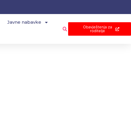
Javne nabavke
Obavještenja za
roditelje