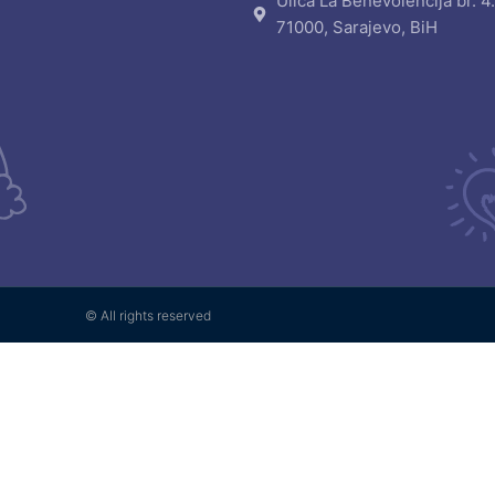
Ulica La Benevolencija br. 4
71000, Sarajevo, BiH
© All rights reserved