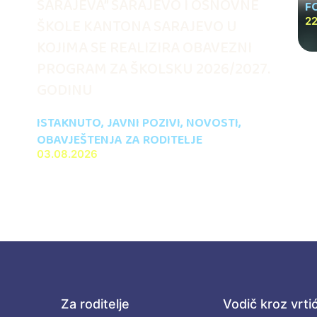
SARAJEVA” SARAJEVO I OSNOVNE
F
ŠKOLE KANTONA SARAJEVO U
22
KOJIMA SE REALIZIRA OBAVEZNI
PROGRAM ZA ŠKOLSKU 2026/2027.
GODINU
ISTAKNUTO
,
JAVNI POZIVI
,
NOVOSTI
,
OBAVJEŠTENJA ZA RODITELJE
03.08.2026
Za roditelje
Vodič kroz vrti