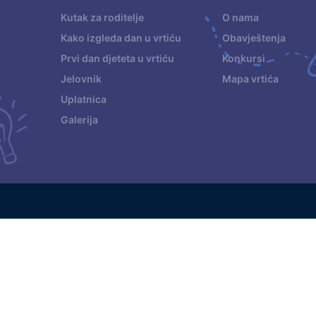
.
Kutak za roditelje
O nama
Kako izgleda dan u vrtiću
Obavještenja
Prvi dan djeteta u vrtiću
Konkursi
Jelovnik
Mapa vrtića
Uplatnica
Galerija