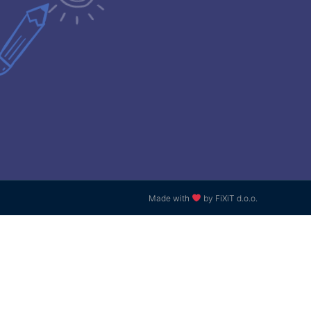
Made with
by FiXiT d.o.o.