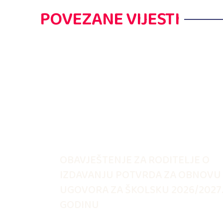
POVEZANE VIJESTI
OBAVJEŠTENJE ZA RODITELJE O
IZDAVANJU POTVRDA ZA OBNOVU
UGOVORA ZA ŠKOLSKU 2026/2027
GODINU