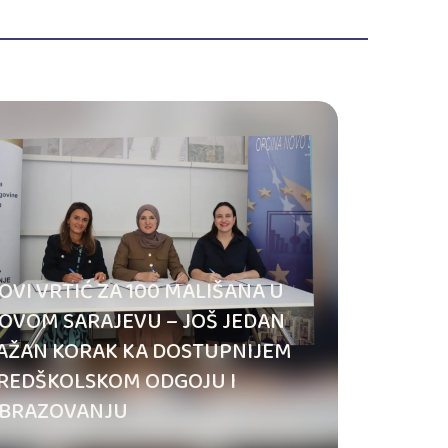
OVI VRTIĆ ZA 100 MALIŠANA U
OVOM SARAJEVU – JOŠ JEDAN
AŽAN KORAK KA DOSTUPNIJEM
REDŠKOLSKOM ODGOJU I
BRAZOVANJU