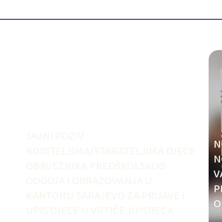
JAVNI POZIV
N
RODITELJIMA/STARATELJIMA DJECE
N
OBAVEZNIKA PREDŠKOLSKOG
V
ODGOJA I OBRAZOVANJA U
.
P
KANTONU SARAJEVO ZA PRIJAVE I
O
UPIS DJECE U VRTIĆE JU “DJECA