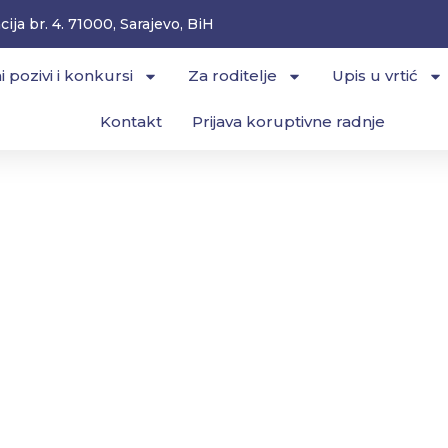
ija br. 4. 71000, Sarajevo, BiH
i pozivi i konkursi
Za roditelje
Upis u vrtić
Kontakt
Prijava koruptivne radnje