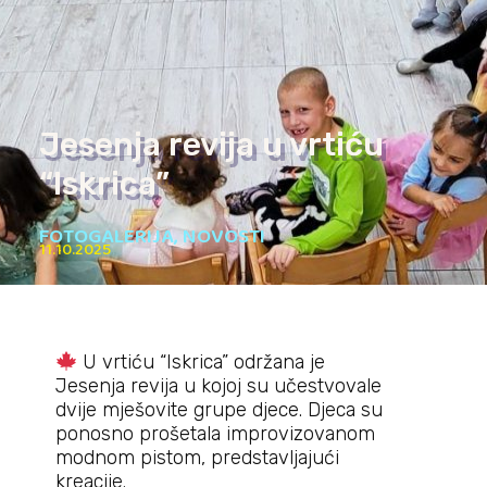
Jesenja revija u vrtiću
“Iskrica”
FOTOGALERIJA
,
NOVOSTI
11.10.2025
U vrtiću “Iskrica” održana je
Jesenja revija u kojoj su učestvovale
dvije mješovite grupe djece. Djeca su
ponosno prošetala improvizovanom
modnom pistom, predstavljajući
kreacije.