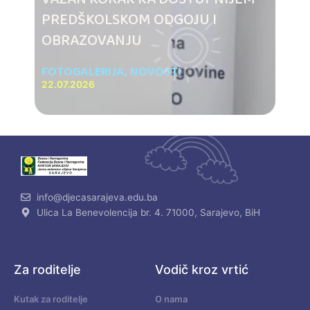
PREDŠKOLSKOM ODGOJU I
OBRAZOVANJU
FOTOGALERIJA
,
NOVOSTI
22.07.2026
info@djecasarajeva.edu.ba
Ulica La Benevolencija br. 4. 71000, Sarajevo, BiH
Za roditelje
Vodič kroz vrtić
Kutak za roditelje
O nama