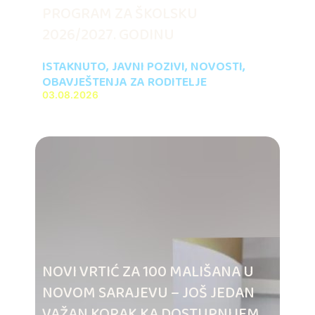
PROGRAM ZA ŠKOLSKU
2026/2027. GODINU
ISTAKNUTO
,
JAVNI POZIVI
,
NOVOSTI
,
OBAVJEŠTENJA ZA RODITELJE
03.08.2026
NOVI VRTIĆ ZA 100 MALIŠANA U
NOVOM SARAJEVU – JOŠ JEDAN
VAŽAN KORAK KA DOSTUPNIJEM