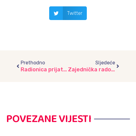
Twitter
Prev
Next
Prethodno
Sljedeće
Radionica prijateljstva – srcem stvaramo veze koje traju, vrtić “Dječiji grad”
Zajednička radost i druženje djece iz vrtića „Razigrani dani“ i „Višnjik“
POVEZANE VIJESTI