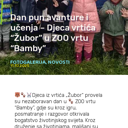
Dan pun avanture i
učenja – Djeca vrtića
“Žubor” u ZOO vrtu
“Bamby”
FOTOGALERIJA
,
NOVOSTI
11.10.2025
Djeca iz vrtića „Žubor“ provela
su nezaboravan dan u
ZOO vrtu
“Bamby”, gdje su kroz igru,
posmatranje i razgovor otkrivala
bogatstvo životinjskog svijeta. Kroz
druženje sa životinjama, mališani su