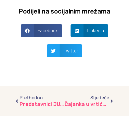
Podijeli na socijalnim mrežama
Facebook
LinkedIn
Twitter
Prev
Next
Prethodno
Sljedeće
Predstavnici JU “Djeca Sarajeva” na XIII Međunarodnoj stručnoj konferenciji „Igra djece i odraslih u zatvorenim i otvorenim prostorima“
Čajanka u vrtiću „Iskrica“ povodom Dječije nedjelje