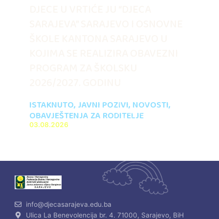
DJECE U VRTIĆE JU “DJECA
SARAJEVA” SARAJEVO I OSNOVNE
ŠKOLE KANTONA SARAJEVO U
KOJIMA SE REALIZIRA OBAVEZNI
PROGRAM ZA ŠKOLSKU
2026/2027. GODINU
ISTAKNUTO
,
JAVNI POZIVI
,
NOVOSTI
,
OBAVJEŠTENJA ZA RODITELJE
03.08.2026
info@djecasarajeva.edu.ba
Ulica La Benevolencija br. 4. 71000, Sarajevo, BiH