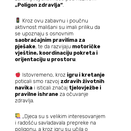
„Poligon zdravlja“
.
Kroz ovu zabavnu i poučnu
aktivnost mališani su imali priliku da
se upoznaju s osnovnim
saobraćajnim pravilima za
pješake
, te da razvijaju
motoričke
vještine, koordinaciju pokreta i
orijentaciju u prostoru
.
Istovremeno, kroz
igru i kretanje
poticali smo razvoj
zdravih životnih
navika
i isticali značaj
tjelovježbe i
pravilne ishrane
za očuvanje
zdravlja.
„Djeca su s velikim interesovanjem
i radošću savladavala prepreke na
poligonu, a kroz igru su učila o