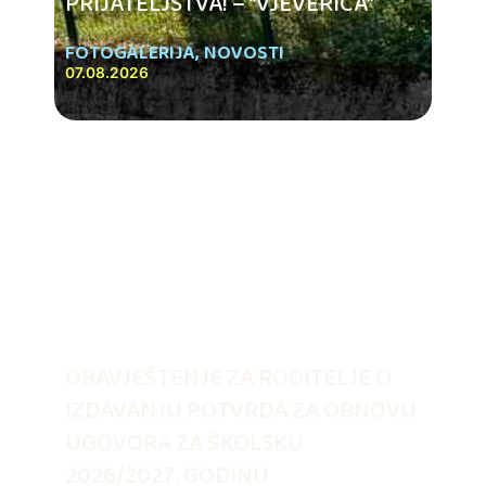
PRIJATELJSTVA! – “VJEVERICA”
FOTOGALERIJA
,
NOVOSTI
07.08.2026
OBAVJEŠTENJE ZA RODITELJE O
IZDAVANJU POTVRDA ZA OBNOVU
UGOVORA ZA ŠKOLSKU
2026/2027. GODINU