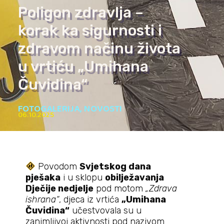
Poligon zdravlja –
korak ka sigurnosti i
zdravom načinu života
u vrtiću „Umihana
Čuvidina“
FOTOGALERIJA
,
NOVOSTI
06.10.2025
Povodom
Svjetskog dana
pješaka
i u sklopu
obilježavanja
Dječije nedjelje
pod motom
„Zdrava
ishrana“
, djeca iz vrtića
„Umihana
Čuvidina“
učestvovala su u
zanimljivoj aktivnosti pod nazivom