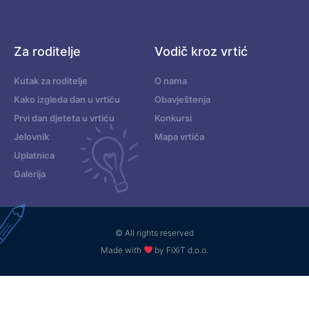
Za roditelje
Vodič kroz vrtić
Kutak za roditelje
O nama
Kako izgleda dan u vrtiću
Obavještenja
Prvi dan djeteta u vrtiću
Konkursi
Jelovnik
Mapa vrtića
Uplatnica
Galerija
© All rights reserved
Made with
by FiXiT d.o.o.