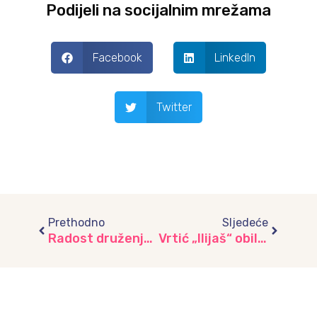
Podijeli na socijalnim mrežama
Facebook
LinkedIn
Twitter
Prev
Next
Prethodno
Sljedeće
Radost druženja i zajedničkih avantura, vrtić “Radost”
Vrtić „Ilijaš“ obilježio Svjetski dan bez automobila i započeo projekat „Zdravo jedi, zdravo rasti“