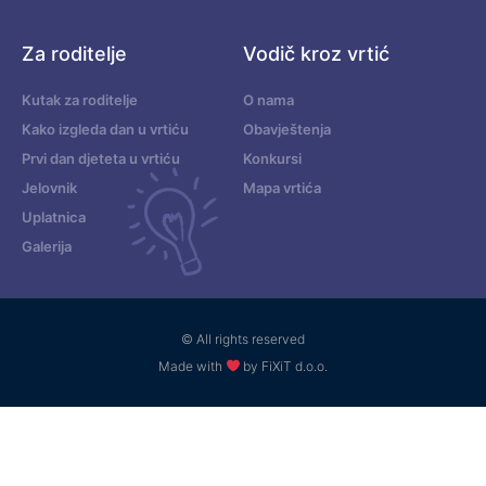
Za roditelje
Vodič kroz vrtić
Kutak za roditelje
O nama
Kako izgleda dan u vrtiću
Obavještenja
Prvi dan djeteta u vrtiću
Konkursi
Jelovnik
Mapa vrtića
Uplatnica
Galerija
© All rights reserved
Made with
by FiXiT d.o.o.