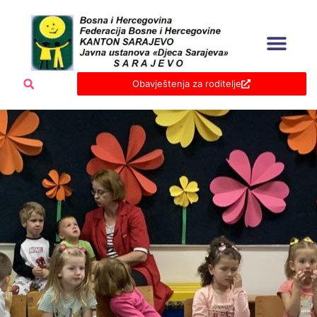
Skip
to
content
Obavještenja za roditelje