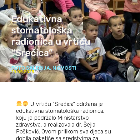
Edukativna
stomatološka
radionica u vrtiću
“Srećica”
FOTOGALERIJA
,
NOVOSTI
23.09.2025
U vrtiću “Srećica” održana je
edukativna stomatološka radionica,
koju je podržalo Ministarstvo
zdravstva, a realizovala dr. Šejla
Pošković. Ovom prilikom sva djeca su
dobila paketiće sa sredstvima za