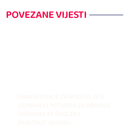
POVEZANE VIJESTI
OBAVJEŠTENJE ZA RODITELJE O
IZDAVANJU POTVRDA ZA OBNOVU
UGOVORA ZA ŠKOLSKU
2026/2027. GODINU