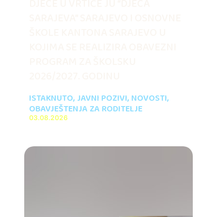
DJECE U VRTIĆE JU “DJECA
SARAJEVA” SARAJEVO I OSNOVNE
ŠKOLE KANTONA SARAJEVO U
KOJIMA SE REALIZIRA OBAVEZNI
PROGRAM ZA ŠKOLSKU
2026/2027. GODINU
ISTAKNUTO
,
JAVNI POZIVI
,
NOVOSTI
,
OBAVJEŠTENJA ZA RODITELJE
03.08.2026