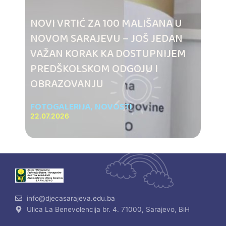
NOVI VRTIĆ ZA 100 MALIŠANA U
NOVOM SARAJEVU – JOŠ JEDAN
VAŽAN KORAK KA DOSTUPNIJEM
PREDŠKOLSKOM ODGOJU I
OBRAZOVANJU
FOTOGALERIJA
,
NOVOSTI
22.07.2026
info@djecasarajeva.edu.ba
Ulica La Benevolencija br. 4. 71000, Sarajevo, BiH