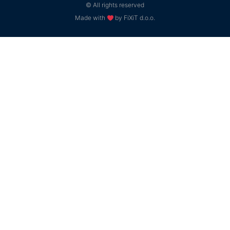
© All rights reserved
Made with
by FiXiT d.o.o.