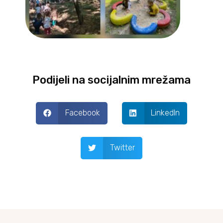
Podijeli na socijalnim mrežama
Facebook
LinkedIn
Twitter
Prev
Next