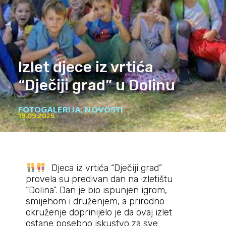
Izlet djece iz vrtića
“Dječiji grad” u Dolinu
FOTOGALERIJA
,
NOVOSTI
19.09.2025
Djeca iz vrtića “Dječiji grad”
provela su predivan dan na izletištu
“Dolina”. Dan je bio ispunjen igrom,
smijehom i druženjem, a prirodno
okruženje doprinijelo je da ovaj izlet
ostane posebno iskustvo za sve