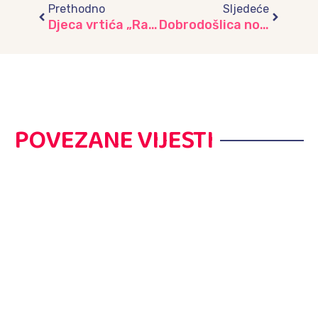
Prethodno
Sljedeće
Djeca vrtića „Radost“ čuvari mira i sjećanja
Dobrodošlica novim drugarima u vrtiću “Žubor”
POVEZANE VIJESTI