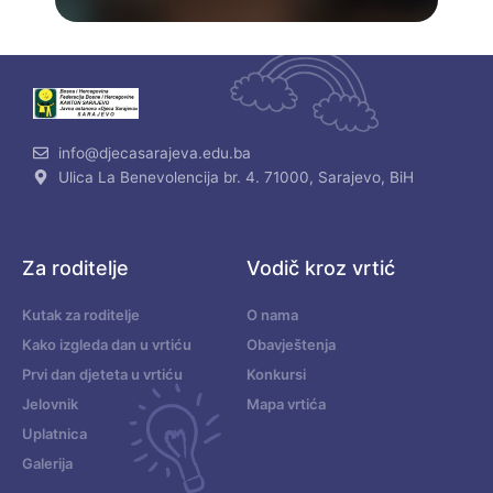
info@djecasarajeva.edu.ba
Ulica La Benevolencija br. 4. 71000, Sarajevo, BiH
Za roditelje
Vodič kroz vrtić
Kutak za roditelje
O nama
Kako izgleda dan u vrtiću
Obavještenja
Prvi dan djeteta u vrtiću
Konkursi
Jelovnik
Mapa vrtića
Uplatnica
Galerija