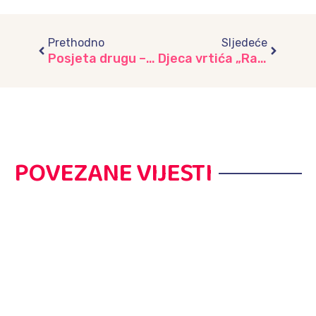
Prev
Next
Prethodno
Sljedeće
Posjeta drugu – lekcija ljubavi i razumijevanja, vrtić “Dječiji grad”
Djeca vrtića „Radost“ čuvari mira i sjećanja
POVEZANE VIJESTI