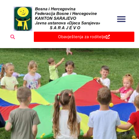
Skip
to
content
Obavještenja za roditelje