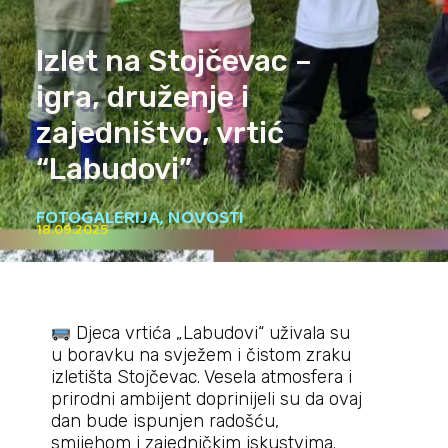
Izlet na Stojčevac –
igra, druženje i
zajedništvo, vrtić
“Labudovi”
FOTOGALERIJA
,
NOVOSTI
18.09.2025
Djeca vrtića „Labudovi“ uživala su
u boravku na svježem i čistom zraku
izletišta Stojčevac. Vesela atmosfera i
prirodni ambijent doprinijeli su da ovaj
dan bude ispunjen radošću,
smijehom i zajedničkim iskustvima.