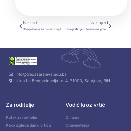
Prev
Next
Nazad
Naprijed
Obavještenje za pismeni ispit za kandidata sa šifrom 17025
Obavještenje o terminima polaganja usmenog ispita za radna mjesta: odgajatelj, koordinator za odgojno-obrazovni rad, pedagog i teolog
info@djecasarajeva.edu.ba
Ulica La Benevolencija br. 4. 71000, Sarajevo, BiH
Za roditelje
Vodič kroz vrtić
Kutak za roditelje
O nama
Kako izgleda dan u vrtiću
Obavještenja