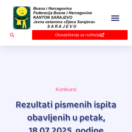
Skip
to
content
Obavještenja za roditelje
Konkursi
Rezultati pismenih ispita
obavljenih u petak,
18.07.2025. godine