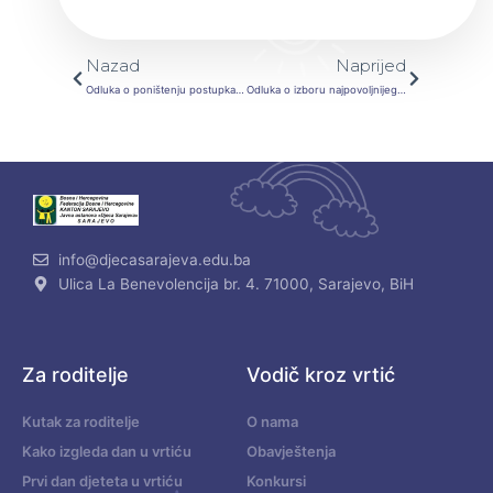
Prev
Next
Nazad
Naprijed
Odluka o poništenju postupka JN – Radovi na djelomičnoj rekonstrukciji i djelomičnoj dogradnji postojećeg objekta u vrtiću ”Ljiljani”
Odluka o izboru najpovoljnijeg ponuđača JN Robe – Nabavka i isporuka obrazovnih igri (didaktičkog materijala) za 2025. godinu
info@djecasarajeva.edu.ba
Ulica La Benevolencija br. 4. 71000, Sarajevo, BiH
Za roditelje
Vodič kroz vrtić
Kutak za roditelje
O nama
Kako izgleda dan u vrtiću
Obavještenja
Prvi dan djeteta u vrtiću
Konkursi