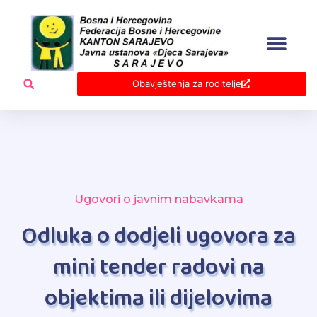
Skip
to
content
Obavještenja za roditelje
Ugovori o javnim nabavkama
Odluka o dodjeli ugovora za
mini tender radovi na
objektima ili dijelovima