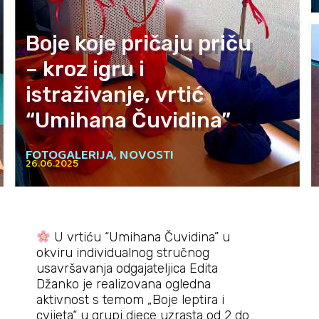
Boje koje pričaju priču
– kroz igru i
istraživanje, vrtić
“Umihana Čuvidina”
FOTOGALERIJA
,
NOVOSTI
26.06.2025
U vrtiću “Umihana Čuvidina” u
okviru individualnog stručnog
usavršavanja odgajateljica Edita
Džanko je realizovana ogledna
aktivnost s temom „Boje leptira i
cvijeta“ u grupi djece uzrasta od 2 do