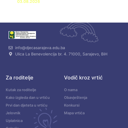
03.08.2026
info@djecasarajeva.edu.ba
Ulica La Benevolencija br. 4. 71000, Sarajevo, BiH
Za roditelje
Vodič kroz vrtić
Kutak za roditelje
O nama
Kako izgleda dan u vrtiću
Obavještenja
Prvi dan djeteta u vrtiću
Konkursi
Jelovnik
Mapa vrtića
Uplatnica