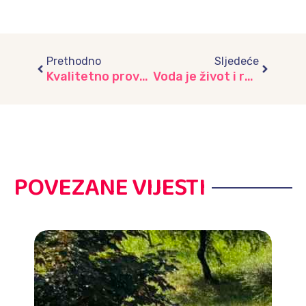
Prev
Next
Prethodno
Sljedeće
Kvalitetno provedeno vrijeme roditelja i djece tokom ljeta
Voda je život i radost, vrtić “Ilijaš”
POVEZANE VIJESTI