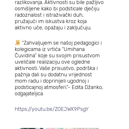
razlikovanja. Aktivnosti su bile pažljivo
osmišljene kako bi podsticale dječiju
radoznalost i istraživački duh,
pružajući im iskustva kroz koja
aktivno uče, opažaju i zaključuju.
“Zahvaljujem se našoj pedagogici i
kolegicama iz vrtića “Umihana
Čuvidina” koje su svojim prisustvom
uveličale realizaciju ove ogledne
aktivnosti. Vaše prisustvo, podrška i
pažnja dali su dodatnu vrijednost
mom radu i doprinijeli ugodnoj i
podsticajnoj atmosferi.”- Edita Džanko,
odgajateljica
https://youtu.be/Z0EJWK9PsgY