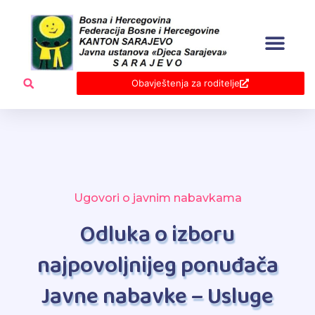
Skip
to
content
Obavještenja za roditelje
Ugovori o javnim nabavkama
Odluka o izboru
najpovoljnijeg ponuđača
Javne nabavke – Usluge