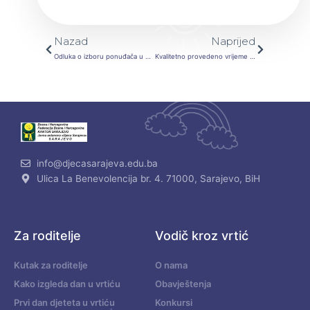
Prev
Next
Nazad
Naprijed
Odluka o izboru ponuđača u otvorenom postupku putem mini tendera Javne nabavke – Nabavka i isporuka koncentrovanih serdstava za čišćenje pa period 2 godine
Kvalitetno provedeno vrijeme roditelja i djece tokom ljeta
info@djecasarajeva.edu.ba
Ulica La Benevolencija br. 4. 71000, Sarajevo, BiH
Za roditelje
Vodič kroz vrtić
Kutak za roditelje
O nama
Kako izgleda dan u vrtiću
Obavještenja
Prvi dan djeteta u vrtiću
Konkursi