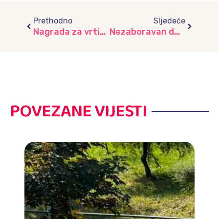
Prev
Next
Prethodno
Sljedeće
Nagrada za vrtić „Srećica“: Šampioni zaštite prirode – BH Green Awards 2025.
Nezaboravan dan u Visokom: Posjeta tvornici “NEIMAX” i Parku “Ravne”, vrtić “Skenderija”
POVEZANE VIJESTI