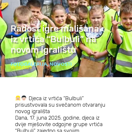
Radost igre mališana
iz vrtića “Bulbuli” na
novom igralištu
FOTOGALERIJA
,
NOVOSTI
18.06.2025
Djeca iz vrtića “Bulbuli”
prisustvovala su svečanom otvaranju
novog igrališta
Dana, 17. juna 2025. godine, djeca iz
dvije mješovite odgojne grupe vrtića
“Bulbuli” zajedno sa svojim