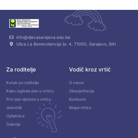
info@djecasarajeva.edu.ba
Ulica La Benevolencija br. 4. 71000, Sarajevo, BiH
Za roditelje
Vodič kroz vrtić
Kutak za roditelje
O nama
Kako izgleda dan u vrtiću
Obavještenja
Prvi dan djeteta u vrtiću
Konkursi
Jelovnik
Mapa vrtića
Uplatnica
Galerija