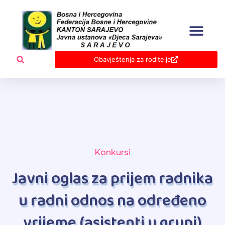
Skip
to
content
Obavještenja za roditelje
Konkursi
Javni oglas za prijem radnika
u radni odnos na određeno
vrijeme (asistenti u grupi)