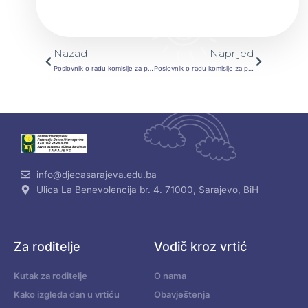
Prev
Next
Nazad
Naprijed
Poslovnik o radu komisije za provođenje postupka prijema u radni odnos u JU “Djeca Sarajeva” Sarajevo broj: 02-03-1129-/25 od 03.06.2025.godine
Poslovnik o radu komisije za provođenje postupka prijema u radni odnos u JU “Djeca Sarajeva” Sarajevo
info@djecasarajeva.edu.ba
Ulica La Benevolencija br. 4. 71000, Sarajevo, BiH
Za roditelje
Vodič kroz vrtić
Kutak za roditelje
O nama
Kako izgleda dan u vrtiću
Obavještenja