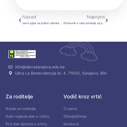
Prev
Next
Nazad
Naprijed
Javni oglas za prijem radnika u radni odnos na određeno vrijeme
Poslovnik o radu komisije za provođenje postupka prijema u radni odnos u JU “Djeca Sarajeva” Sarajevo broj: 02-03-1129-1/25 od 03.06.2025.godine
info@djecasarajeva.edu.ba
Ulica La Benevolencija br. 4. 71000, Sarajevo, BiH
Za roditelje
Vodič kroz vrtić
Kutak za roditelje
O nama
Kako izgleda dan u vrtiću
Obavještenja
Prvi dan djeteta u vrtiću
Konkursi