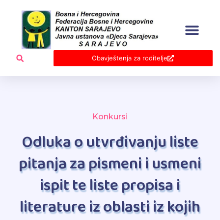
Skip
to
content
Obavještenja za roditelje
Konkursi
Odluka o utvrđivanju liste
pitanja za pismeni i usmeni
ispit te liste propisa i
literature iz oblasti iz kojih