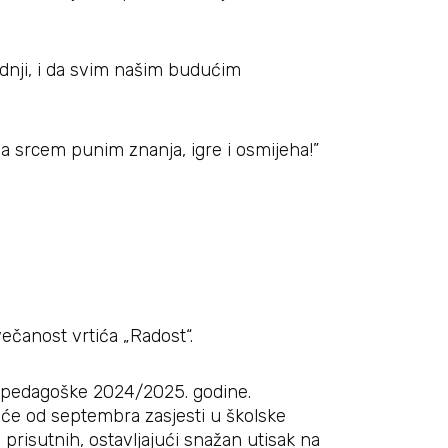
adnji, i da svim našim budućim
 sa srcem punim znanja, igre i osmijeha!”
večanost vrtića „Radost“.
m pedagoške 2024/2025. godine.
ji će od septembra zasjesti u školske
prisutnih, ostavljajući snažan utisak na