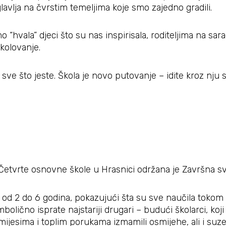
lavlja na čvrstim temeljima koje smo zajedno gradili.
“hvala” djeci što su nas inspirisala, roditeljima na sar
kolovanje.
 sve što jeste. Škola je novo putovanje – idite kroz nju
i Četvrte osnovne škole u Hrasnici održana je Završna s
a od 2 do 6 godina, pokazujući šta su sve naučila toko
mbolično isprate najstariji drugari – budući školarci, ko
ijesima i toplim porukama izmamili osmijehe, ali i suze 