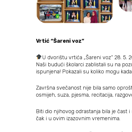
Vrtić “Šareni voz”
U dvorištu vrtića „Šareni voz“ 28. 5. 
Naši budući školarci zablistali su na poz
ispunjena! Pokazali su koliko mogu kada 
Završna svečanost nije bila samo oproštaj
osmijeh, suza, pjesma, recitacija, razgovor
Biti dio njihovog odrastanja bila je čas
čak i u ovim izazovnim vremenima.