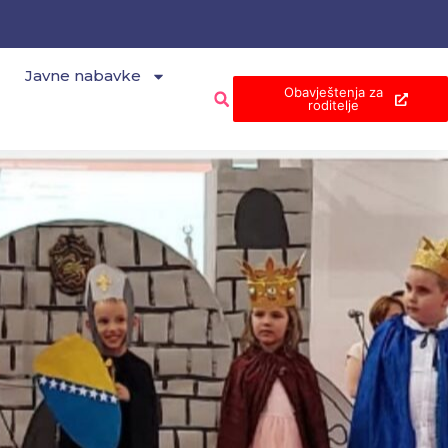
Javne nabavke
Obavještenja za
roditelje