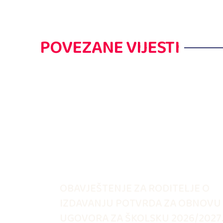
POVEZANE VIJESTI
OBAVJEŠTENJE ZA RODITELJE O
IZDAVANJU POTVRDA ZA OBNOVU
UGOVORA ZA ŠKOLSKU 2026/2027