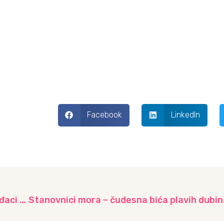
Facebook
LinkedIn
Završne svečanosti u vrtićima: Sretno, dragi đaci prvaci! – V dio