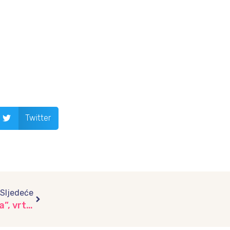
Twitter
Next
Sljedeće
Stanovnici mora – čudesna bića plavih dubina”, vrtić “Iskrica”