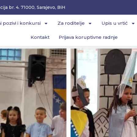
ija br. 4. 71000, Sarajevo, BiH
i pozivi i konkursi
Za roditelje
Upis u vrtić
Kontakt
Prijava koruptivne radnje