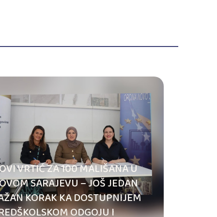
OVI VRTIĆ ZA 100 MALIŠANA U
OVOM SARAJEVU – JOŠ JEDAN
AŽAN KORAK KA DOSTUPNIJEM
REDŠKOLSKOM ODGOJU I