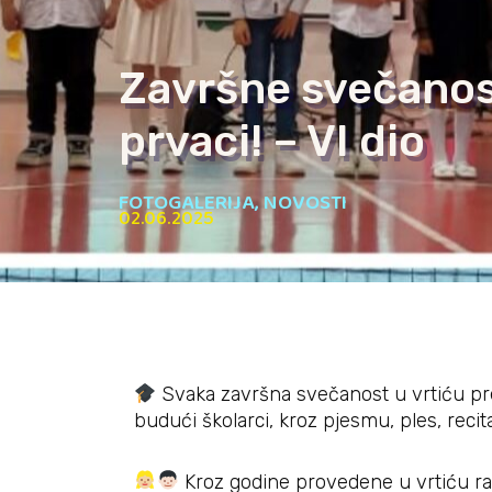
Završne svečanost
prvaci! – VI dio
FOTOGALERIJA
,
NOVOSTI
02.06.2025
Svaka završna svečanost u vrtiću pred
budući školarci, kroz pjesmu, ples, reci
Kroz godine provedene u vrtiću razv