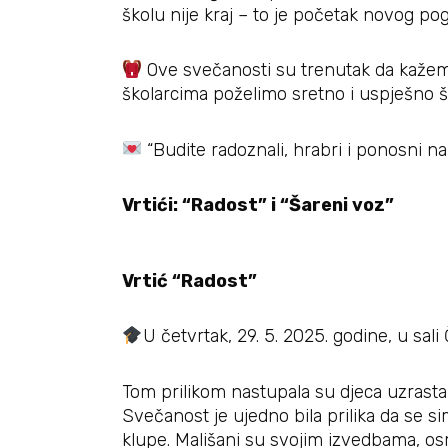
školu nije kraj – to je početak novog pog
Ove svečanosti su trenutak da kažemo 
školarcima poželimo sretno i uspješno š
“Budite radoznali, hrabri i ponosni na
Vrti
ći: “Radost” i “Šareni voz”
Vrtić “Radost”
U četvrtak, 29. 5. 2025. godine, u sal
Tom prilikom nastupala su djeca uzrast
Svečanost je ujedno bila prilika da se si
klupe. Mališani su svojim izvedbama, osm