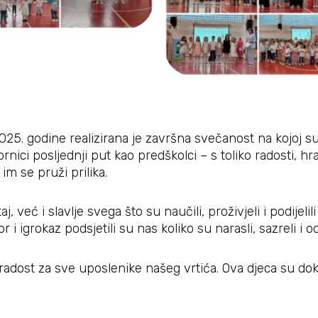
2025. godine realizirana je završna svečanost na kojoj 
ornici posljednji put kao predškolci – s toliko radosti, h
im se pruži prilika.
, već i slavlje svega što su naučili, proživjeli i podijel
 i igrokaz podsjetili su nas koliko su narasli, sazreli i od
t i radost za sve uposlenike našeg vrtića. Ova djeca su d