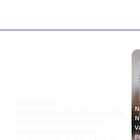
JAVNI POZIV
N
RODITELJIMA/STARATELJIMA DJECE
N
OBAVEZNIKA PREDŠKOLSKOG
V
ODGOJA I OBRAZOVANJA U
.
P