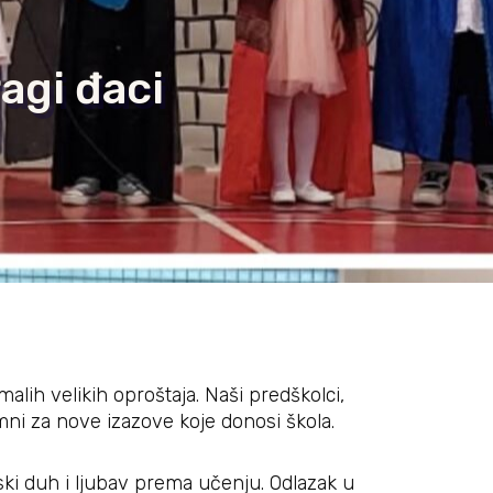
agi đaci
lih velikih oproštaja. Naši predškolci,
emni za nove izazove koje donosi škola.
ski duh i ljubav prema učenju. Odlazak u