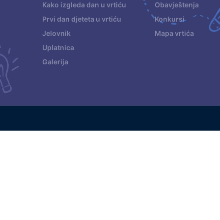
Kako izgleda dan u vrtiću
Obavještenja
Prvi dan djeteta u vrtiću
Konkursi
Jelovnik
Mapa vrtića
Uplatnica
Galerija