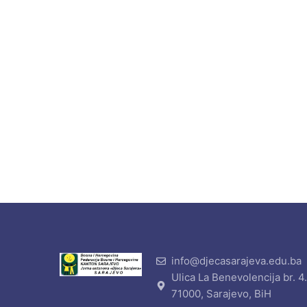
info@djecasarajeva.edu.ba
Ulica La Benevolencija br. 4
71000, Sarajevo, BiH