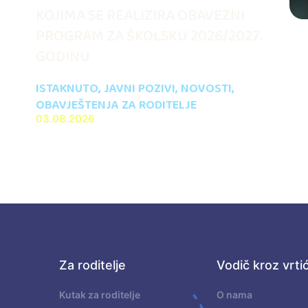
KOJIMA SE REALIZIRA OBAVEZNI
PROGRAM ZA ŠKOLSKU 2026/2027.
GODINU
ISTAKNUTO
,
JAVNI POZIVI
,
NOVOSTI
,
OBAVJEŠTENJA ZA RODITELJE
03.08.2026
Za roditelje
Vodič kroz vrti
.
Kutak za roditelje
O nama