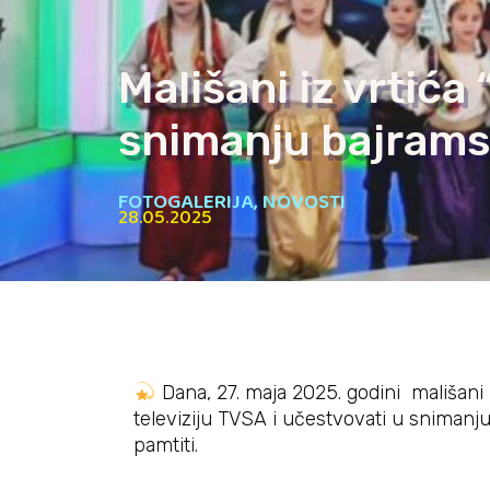
Mališani iz vrtića 
snimanju bajram
FOTOGALERIJA
,
NOVOSTI
28.05.2025
Dana, 27. maja 2025. godini mališani i
televiziju TVSA i učestvovati u snimanj
pamtiti.