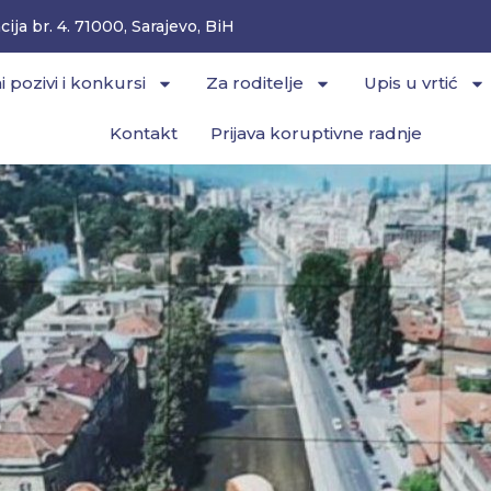
ija br. 4. 71000, Sarajevo, BiH
i pozivi i konkursi
Za roditelje
Upis u vrtić
Kontakt
Prijava koruptivne radnje