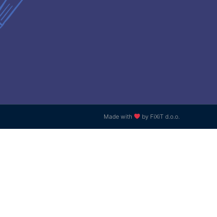
Made with
by FiXiT d.o.o.