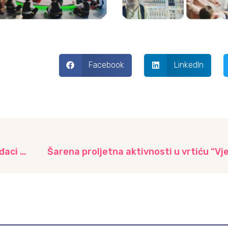
Facebook
LinkedIn
Završne svečanosti u vrtićima: Sretno, dragi đaci prvaci! – III dio
Šarena proljetna aktivnosti u vrtiću “Vj