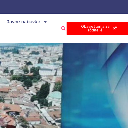
Javne nabavke
Obavještenja za
roditelje