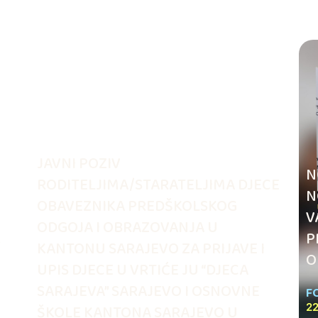
JAVNI POZIV
N
RODITELJIMA/STARATELJIMA DJECE
N
OBAVEZNIKA PREDŠKOLSKOG
V
ODGOJA I OBRAZOVANJA U
.
P
KANTONU SARAJEVO ZA PRIJAVE I
O
UPIS DJECE U VRTIĆE JU “DJECA
SARAJEVA” SARAJEVO I OSNOVNE
F
ŠKOLE KANTONA SARAJEVO U
22