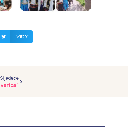
Twitter
Next
Sljedeće
everica”