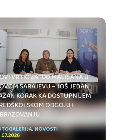
OVI VRTIĆ ZA 100 MALIŠANA U
OVOM SARAJEVU – JOŠ JEDAN
AŽAN KORAK KA DOSTUPNIJEM
REDŠKOLSKOM ODGOJU I
BRAZOVANJU
OTOGALERIJA
,
NOVOSTI
.07.2026