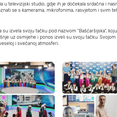
 televizijski studio, gdje ih je dočekala srdačna i nasm
upoznati se s kamerama, mikrofonima, rasvjetom i svim teh
su izvela svoju tačku pod nazivom “Bašćaršijska”, koju
šnje uz osmijehe i ponos izveli su svoju tačku. Svojom 
veseloj i svečanoj atmosferi.