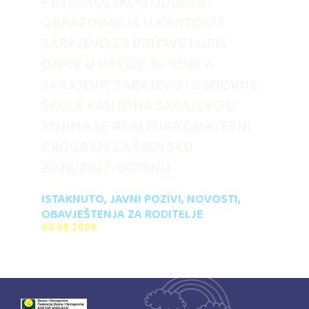
PREDŠKOLSKOG ODGOJA I
OBRAZOVANJA U KANTONU
SARAJEVO ZA PRIJAVE I UPIS
DJECE U VRTIĆE JU “DJECA
SARAJEVA” SARAJEVO I OSNOVNE
ŠKOLE KANTONA SARAJEVO U
KOJIMA SE REALIZIRA OBAVEZNI
PROGRAM ZA ŠKOLSKU
2026/2027. GODINU
ISTAKNUTO
,
JAVNI POZIVI
,
NOVOSTI
,
OBAVJEŠTENJA ZA RODITELJE
03.08.2026