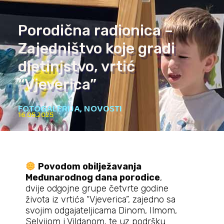
Porodična radionica –
Zajedništvo koje gradi
djetinjstvo, vrtić
“Vjeverica”
FOTOGALERIJA
,
NOVOSTI
16.05.2025
Povodom obilježavanja
Međunarodnog dana porodice
,
dvije odgojne grupe četvrte godine
života iz vrtića “Vjeverica”, zajedno sa
svojim odgajateljicama Dinom, Ilmom,
Selvijom i Vildanom, te uz podršku