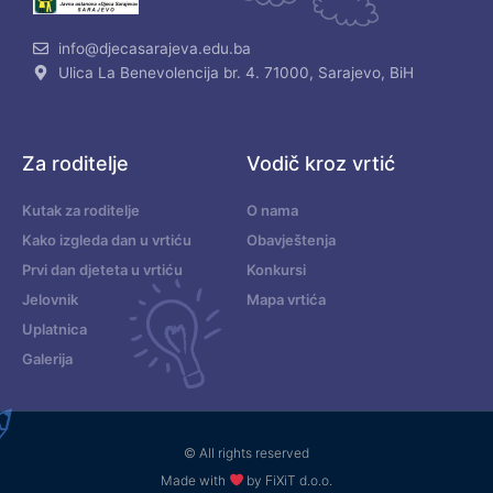
info@djecasarajeva.edu.ba
Ulica La Benevolencija br. 4. 71000, Sarajevo, BiH
Za roditelje
Vodič kroz vrtić
Kutak za roditelje
O nama
Kako izgleda dan u vrtiću
Obavještenja
Prvi dan djeteta u vrtiću
Konkursi
Jelovnik
Mapa vrtića
Uplatnica
Galerija
© All rights reserved
Made with
by FiXiT d.o.o.