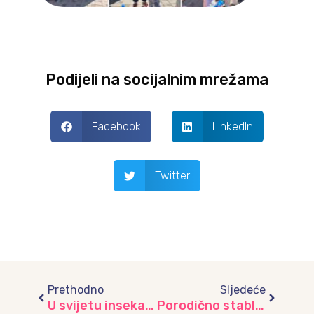
Podijeli na socijalnim mrežama
Facebook
LinkedIn
Twitter
Prev
Next
Prethodno
Sljedeće
U svijetu insekata – učenje kroz igru, umjetnost i istraživanje, vrtić “Dječiji grad”
Porodično stablo vrtića “Umihana Čuvidina”