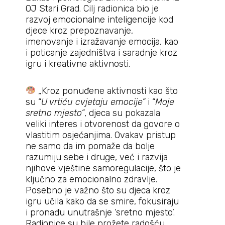
OJ Stari Grad. Cilj radionica bio je
razvoj emocionalne inteligencije kod
djece kroz prepoznavanje,
imenovanje i izražavanje emocija, kao
i poticanje zajedništva i saradnje kroz
igru i kreativne aktivnosti.
„Kroz ponuđene aktivnosti kao što
su “
U vrtiću cvjetaju emocije”
i “
Moje
sretno mjesto”
, djeca su pokazala
veliki interes i otvorenost da govore o
vlastitim osjećanjima. Ovakav pristup
ne samo da im pomaže da bolje
razumiju sebe i druge, već i razvija
njihove vještine samoregulacije, što je
ključno za emocionalno zdravlje.
Posebno je važno što su djeca kroz
igru učila kako da se smire, fokusiraju
i pronađu unutrašnje ‘sretno mjesto’.
Radionice su bile prožete radošću,