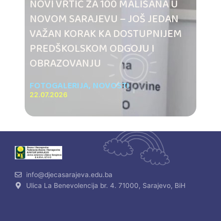
NOVI VRTIĆ ZA 100 MALIŠANA U
NOVOM SARAJEVU – JOŠ JEDAN
VAŽAN KORAK KA DOSTUPNIJEM
PREDŠKOLSKOM ODGOJU I
OBRAZOVANJU
FOTOGALERIJA
,
NOVOSTI
22.07.2026
info@djecasarajeva.edu.ba
Ulica La Benevolencija br. 4. 71000, Sarajevo, BiH