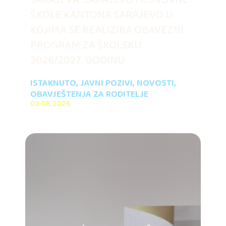
ŠKOLE KANTONA SARAJEVO U
KOJIMA SE REALIZIRA OBAVEZNI
PROGRAM ZA ŠKOLSKU
2026/2027. GODINU
ISTAKNUTO
,
JAVNI POZIVI
,
NOVOSTI
,
OBAVJEŠTENJA ZA RODITELJE
03.08.2026