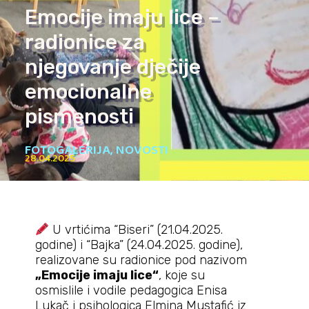
Emocije imaju lice –
radionice za
njegovanje dječije
emocionalne
pismenosti
FOTOGALERIJA
,
NOVOSTI
28.04.2025
U vrtićima “Biseri” (21.04.2025.
godine) i “Bajka” (24.04.2025. godine),
realizovane su radionice pod nazivom
„Emocije imaju lice“
, koje su
osmislile i vodile pedagogica Enisa
Lukač i psihologica Elmina Mustafić iz