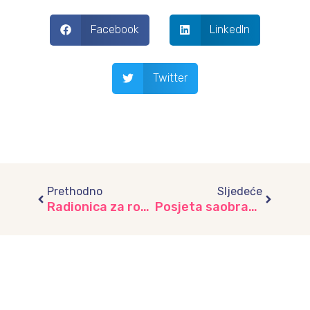
Facebook
LinkedIn
Twitter
Prev
Next
Prethodno
Sljedeće
Radionica za roditelje u vrtiću “Skenderija”: Razvoj govora kod djece i značaj rane intervencije
Posjeta saobraćajnih policajaca vrtiću “Bajka”