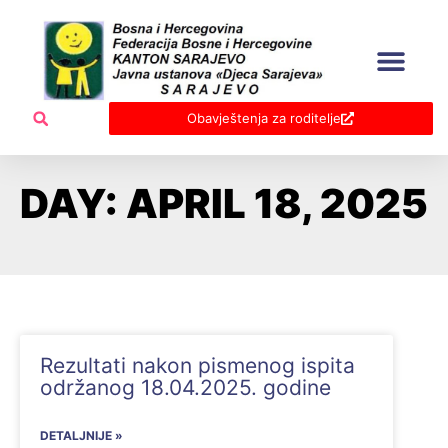
Skip
to
content
Obavještenja za roditelje
DAY: APRIL 18, 2025
Rezultati nakon pismenog ispita
održanog 18.04.2025. godine
DETALJNIJE »