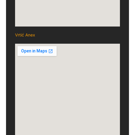
Vrtić Anex