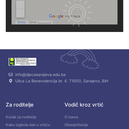
info@djecasarajeva.edu.ba
Ulica La Benevolencija br. 4. 71000, Sarajevo, BiH
Za roditelje
Vodič kroz vrtić
Kutak za roditelje
O nama
Kako izgleda dan u vrtiću
Obavještenja