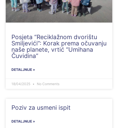
Posjeta “Reciklažnom dvorištu
Smiljevići”: Korak prema očuvanju
naše planete, vrtić “Umihana
Čuvidina”
DETALJNIJE »
18/04/2025
No Comments
Poziv za usmeni ispit
DETALJNIJE »