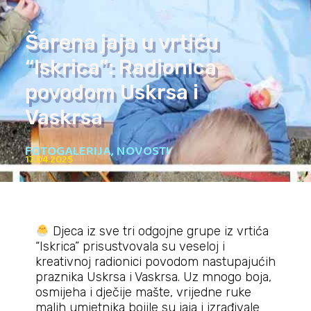
Šarena jaja u vrtiću
“Iskrica”: Radionica
povodom Uskrsa i
Vaskrsa
FOTOGALERIJA
,
NOVOSTI
17.04.2025
Djeca iz sve tri odgojne grupe iz vrtića
“Iskrica” prisustvovala su veseloj i
kreativnoj radionici povodom nastupajućih
praznika Uskrsa i Vaskrsa. Uz mnogo boja,
osmijeha i dječije mašte, vrijedne ruke
malih umjetnika bojile su jaja i izrađivale