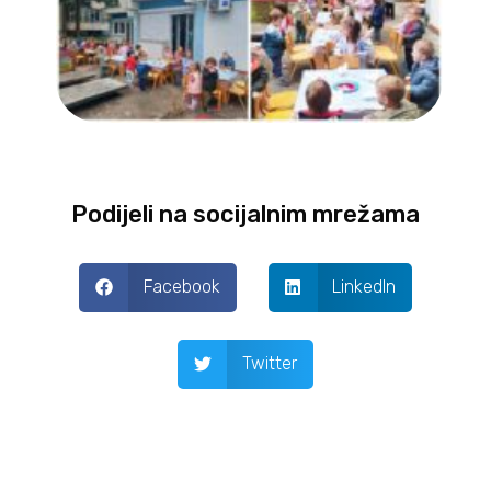
Podijeli na socijalnim mrežama
Facebook
LinkedIn
Twitter