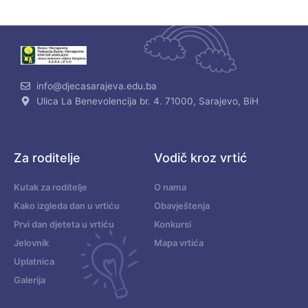
info@djecasarajeva.edu.ba
Ulica La Benevolencija br. 4. 71000, Sarajevo, BiH
Za roditelje
Vodič kroz vrtić
Kutak za roditelje
O nama
Kako izgleda dan u vrtiću
Obavještenja
Prvi dan djeteta u vrtiću
Konkursi
Jelovnik
Mapa vrtića
Uplatnica
Galerija