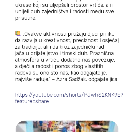
ukrase koji su uljepšali prostor vrtića, ali i
unijeli duh zajedništva i radosti među sve
prisutne.
„Ovakve aktivnosti pružaju djeci priliku
da razvijaju kreativnost, preciznost i osjećaj
za tradiciju, ali i da kroz zajednički rad
jačaju prijateljstvo i timski duh. Praznična
atmosfera u vrtiću dodatno nas povezuje,
a dječija radost i ponos zbog vlastitih
radova su ono što nas, kao odgajatelje,
najviše raduje.“ – Azra Sadžak, odgajateljica
https://youtube.com/shorts/PJwhS2KNK9E?
feature=share