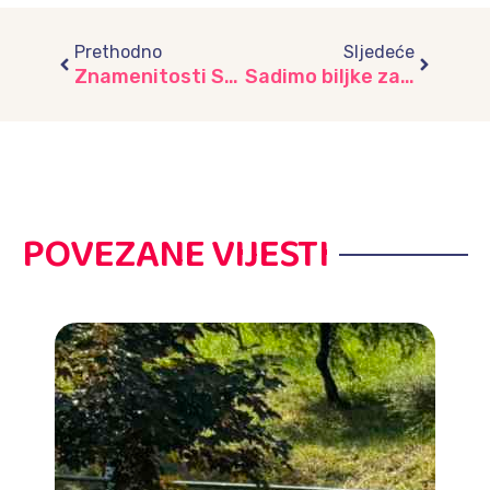
Prev
Next
Prethodno
Sljedeće
Znamenitosti Sarajeva u kreativnim porodičnim pričama, vrtić “Višnjik”
Sadimo biljke za bolju budućnost – Zajedno za zdraviju planetu, vrtić “Ljubičica”
POVEZANE VIJESTI