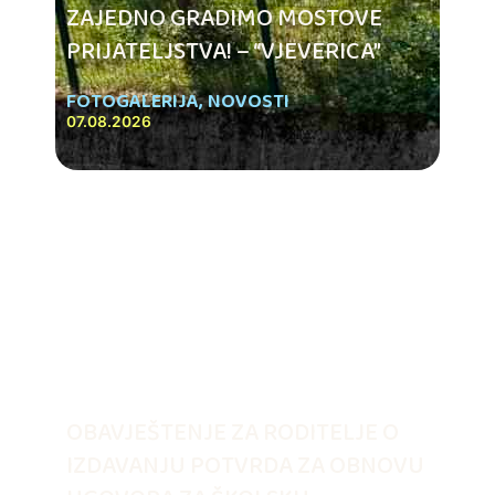
ZAJEDNO GRADIMO MOSTOVE
PRIJATELJSTVA! – “VJEVERICA”
FOTOGALERIJA
,
NOVOSTI
07.08.2026
OBAVJEŠTENJE ZA RODITELJE O
IZDAVANJU POTVRDA ZA OBNOVU