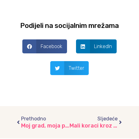
Podijeli na socijalnim mrežama
Facebook
LinkedIn
Twitter
Prev
Next
Prethodno
Sljedeće
Moj grad, moja priča – radionica povodom Dana grada Sarajeva u vrtiću “Radost”
Mali koraci kroz svijet saobraćaja u vrtiću “Bajka”