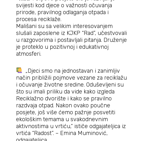
svijesti kod djece o važnosti očuvanja
prirode, pravilnog odlaganja otpada i
procesa reciklaže.
Mališani su sa velikim interesovanjem
slušali zaposlene iz KJKP “Rad”, učestvovali
u razgovorima i postavljali pitanja. Druženje
je proteklo u pozitivnoj i edukativnoj
atmosferi.
„Djeci smo na jednostavan i zanimljiv
način približili pojmove vezane za reciklažu
i očuvanje životne sredine. Oduševljeni su
što su imali priliku da vide kako izgleda
Reciklažno dvorište i kako se pravilno
razdvaja otpad. Nakon ovako poučne
posjete, još više ćemo pažnje posvetiti
ekološkim temama u svakodnevnim
aktivnostima u vrtiću,“ ističe odgajateljica iz
vrtića “Radost”. – Emina Muminović,
odgajateljica