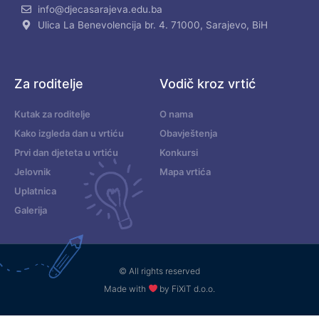
info@djecasarajeva.edu.ba
Ulica La Benevolencija br. 4. 71000, Sarajevo, BiH
Za roditelje
Vodič kroz vrtić
Kutak za roditelje
O nama
Kako izgleda dan u vrtiću
Obavještenja
Prvi dan djeteta u vrtiću
Konkursi
Jelovnik
Mapa vrtića
Uplatnica
Galerija
© All rights reserved
Made with
by FiXiT d.o.o.