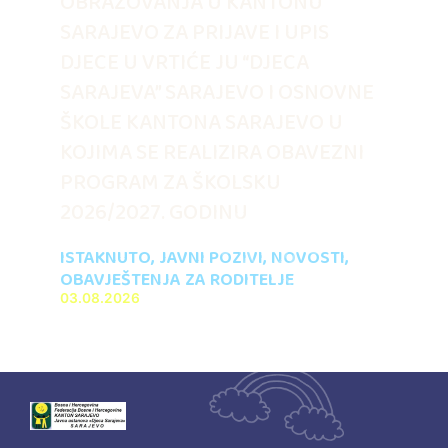
OBRAZOVANJA U KANTONU
SARAJEVO ZA PRIJAVE I UPIS
DJECE U VRTIĆE JU “DJECA
SARAJEVA” SARAJEVO I OSNOVNE
ŠKOLE KANTONA SARAJEVO U
KOJIMA SE REALIZIRA OBAVEZNI
PROGRAM ZA ŠKOLSKU
2026/2027. GODINU
ISTAKNUTO
,
JAVNI POZIVI
,
NOVOSTI
,
OBAVJEŠTENJA ZA RODITELJE
03.08.2026