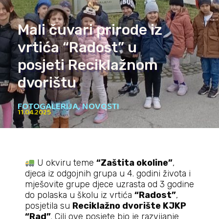
Mali čuvari prirode iz
vrtića “Radost” u
posjeti Reciklažnom
dvorištu
FOTOGALERIJA
,
NOVOSTI
11.04.2025
U okviru teme
“Zaštita okoline”
,
djeca iz odgojnih grupa u 4. godini života i
mješovite grupe djece uzrasta od 3 godine
do polaska u školu iz vrtića
“Radost”
,
posjetila su
Reciklažno dvorište KJKP
“Rad”
. Cilj ove posjete bio je razvijanje