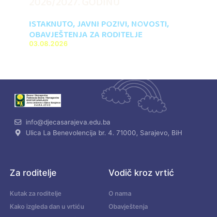
2026/2027. GODINU
ISTAKNUTO
,
JAVNI POZIVI
,
NOVOSTI
,
OBAVJEŠTENJA ZA RODITELJE
03.08.2026
info@djecasarajeva.edu.ba
Ulica La Benevolencija br. 4. 71000, Sarajevo, BiH
Za roditelje
Vodič kroz vrtić
Kutak za roditelje
O nama
Kako izgleda dan u vrtiću
Obavještenja