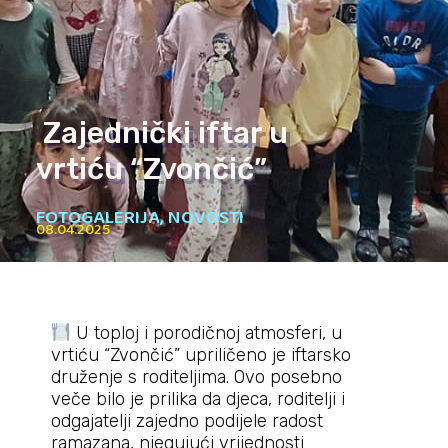
Zajednički iftar u
vrtiću “Zvončić”
FOTOGALERIJA
,
NOVOSTI
08.04.2025
U toploj i porodičnoj atmosferi, u
vrtiću “Zvončić” upriličeno je iftarsko
druženje s roditeljima. Ovo posebno
veče bilo je prilika da djeca, roditelji i
odgajatelji zajedno podijele radost
ramazana, njegujući vrijednosti