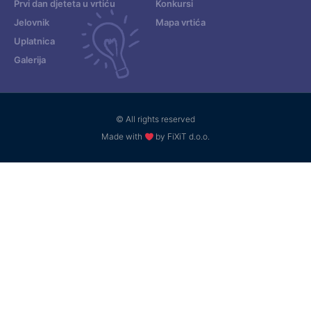
Prvi dan djeteta u vrtiću
Konkursi
Jelovnik
Mapa vrtića
Uplatnica
Galerija
© All rights reserved
Made with
by FiXiT d.o.o.