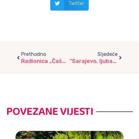
Twitter
Prev
Next
Prethodno
Sljedeće
Radionica „Čaša puna vitamina“: Mali koraci ka zdravijem životu, vrtić „Umihana Čuvidina”
“Sarajevo, ljubavi moja”: Kreativne radionice i posjeta Svrzinoj kući u čast Dana grada Sarajeva, vrtić “Razigrani dani”
POVEZANE VIJESTI