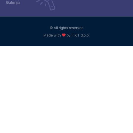
Galerija
© All rights reserved
Made with
by FiXiT d.o.o.