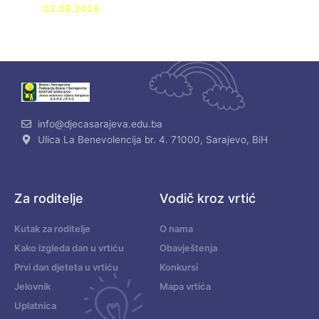
03.08.2026
info@djecasarajeva.edu.ba
Ulica La Benevolencija br. 4. 71000, Sarajevo, BiH
Za roditelje
Vodič kroz vrtić
Kutak za roditelje
O nama
Kako izgleda dan u vrtiću
Obavještenja
Prvi dan djeteta u vrtiću
Konkursi
Jelovnik
Mapa vrtića
Uplatnica