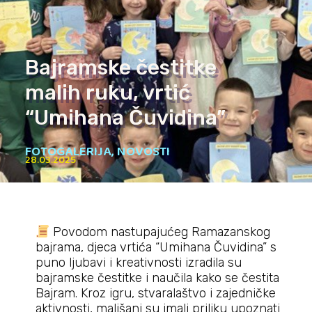
Bajramske čestitke
malih ruku, vrtić
“Umihana Čuvidina”
FOTOGALERIJA
,
NOVOSTI
28.03.2025
Povodom nastupajućeg Ramazanskog
bajrama, djeca vrtića “Umihana Čuvidina” s
puno ljubavi i kreativnosti izradila su
bajramske čestitke i naučila kako se čestita
Bajram. Kroz igru, stvaralaštvo i zajedničke
aktivnosti, mališani su imali priliku upoznati