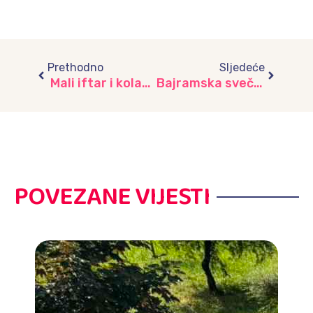
Prev
Next
Prethodno
Sljedeće
Mali iftar i kolači u vrtiću “Iskrica”
Bajramska svečanost u vrtiću “Labudovi”
POVEZANE VIJESTI