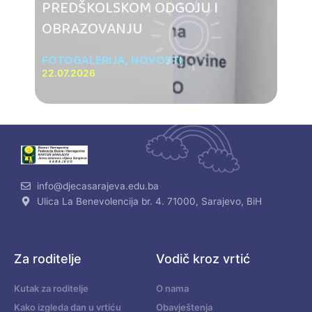
PREDŠKOLSKOM ODGOJU I
OBRAZOVANJU
FOTOGALERIJA
,
NOVOSTI
22.07.2026
info@djecasarajeva.edu.ba
Ulica La Benevolencija br. 4. 71000, Sarajevo, BiH
Za roditelje
Vodič kroz vrtić
Kutak za roditelje
O nama
Kako izgleda dan u vrtiću
Obavještenja