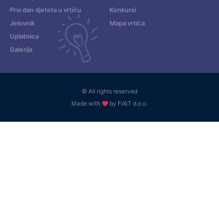
Prvi dan djeteta u vrtiću
Konkursi
Jelovnik
Mapa vrtića
Uplatnica
Galerija
© All rights reserved
Made with
by FiXiT d.o.o.