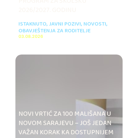
PROGRAM ZA ŠKOLSKU
2026/2027. GODINU
ISTAKNUTO
,
JAVNI POZIVI
,
NOVOSTI
,
OBAVJEŠTENJA ZA RODITELJE
03.08.2026
NOVI VRTIĆ ZA 100 MALIŠANA U
NOVOM SARAJEVU – JOŠ JEDAN
VAŽAN KORAK KA DOSTUPNIJEM