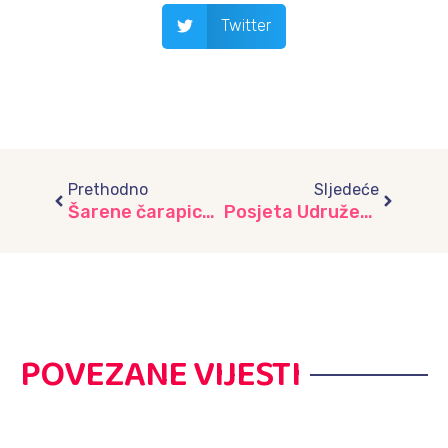
Twitter
Prev
Next
Prethodno
Sljedeće
Šarene čarapice za veliko srce, vrtić “Bajka”
Posjeta Udruženju “Dobro djelo”, vrtić “Dječiji grad”
POVEZANE VIJESTI