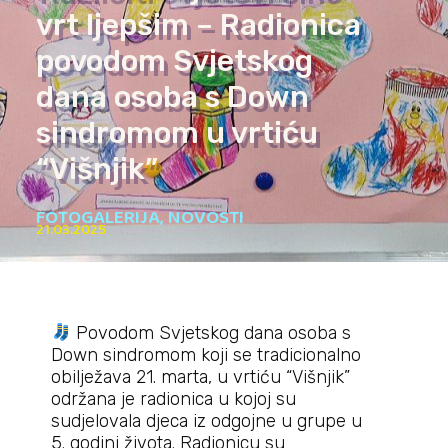
vrt ljepšim – Radionica
povodom Svjetskog
dana osoba s Down
sindromom u vrtiću
“Višnjik”
FOTOGALERIJA
,
NOVOSTI
21.03.2025
Povodom Svjetskog dana osoba s
Down sindromom koji se tradicionalno
obilježava 21. marta, u vrtiću “Višnjik”
održana je radionica u kojoj su
sudjelovala djeca iz odgojne u grupe u
5. godini života. Radionicu su