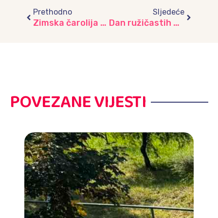
Prethodno
Sljedeće
Zimska čarolija u vrtiću “Ilijaš”
Dan ružičastih majica i putovanje kroz prošlost, vrtić ”Bajka”
POVEZANE VIJESTI