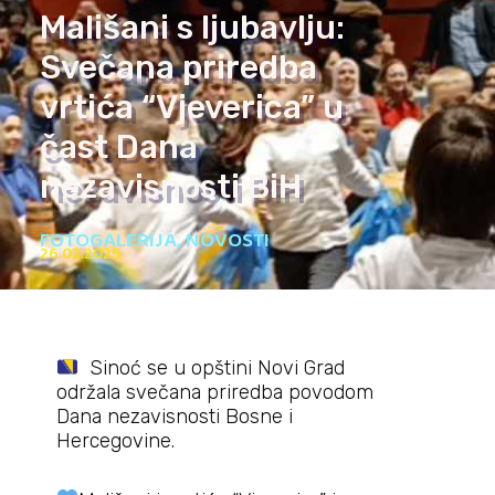
Mališani s ljubavlju:
Svečana priredba
vrtića “Vjeverica” u
čast Dana
nezavisnosti BiH
FOTOGALERIJA
,
NOVOSTI
26.02.2025
Sinoć se u opštini Novi Grad
održala svečana priredba povodom
Dana nezavisnosti Bosne i
Hercegovine.