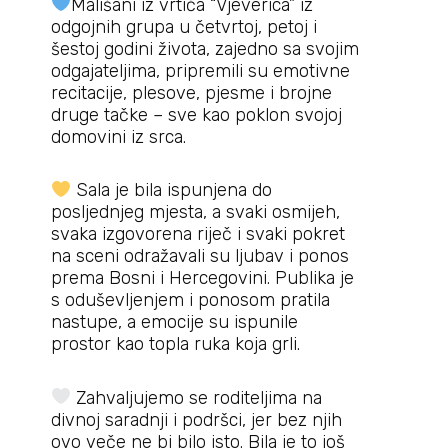
Mališani iz vrtića “Vjeverica” iz
odgojnih grupa u četvrtoj, petoj i
šestoj godini života, zajedno sa svojim
odgajateljima, pripremili su emotivne
recitacije, plesove, pjesme i brojne
druge tačke – sve kao poklon svojoj
domovini iz srca.
Sala je bila ispunjena do
posljednjeg mjesta, a svaki osmijeh,
svaka izgovorena riječ i svaki pokret
na sceni odražavali su ljubav i ponos
prema Bosni i Hercegovini. Publika je
s oduševljenjem i ponosom pratila
nastupe, a emocije su ispunile
prostor kao topla ruka koja grli.
Zahvaljujemo se roditeljima na
divnoj saradnji i podršci, jer bez njih
ovo veče ne bi bilo isto. Bila je to još