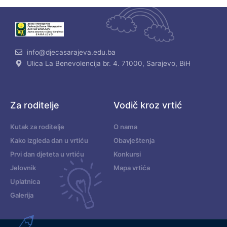
info@djecasarajeva.edu.ba
Ulica La Benevolencija br. 4. 71000, Sarajevo, BiH
Za roditelje
Vodič kroz vrtić
Kutak za roditelje
O nama
Kako izgleda dan u vrtiću
Obavještenja
Prvi dan djeteta u vrtiću
Konkursi
Jelovnik
Mapa vrtića
Uplatnica
Galerija